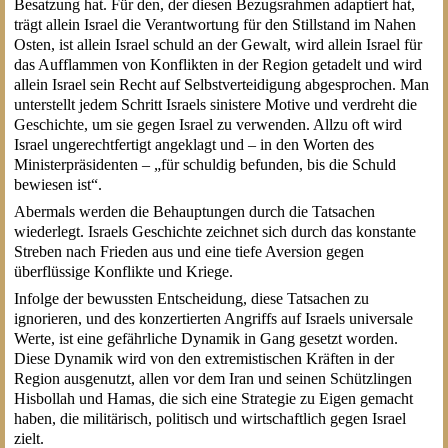
Besatzung hat. Für den, der diesen Bezugsrahmen adaptiert hat,
trägt allein Israel die Verantwortung für den Stillstand im Nahen
Osten, ist allein Israel schuld an der Gewalt, wird allein Israel für
das Aufflammen von Konflikten in der Region getadelt und wird
allein Israel sein Recht auf Selbstverteidigung abgesprochen. Man
unterstellt jedem Schritt Israels sinistere Motive und verdreht die
Geschichte, um sie gegen Israel zu verwenden. Allzu oft wird
Israel ungerechtfertigt angeklagt und – in den Worten des
Ministerpräsidenten – „für schuldig befunden, bis die Schuld
bewiesen ist“.
Abermals werden die Behauptungen durch die Tatsachen
wiederlegt. Israels Geschichte zeichnet sich durch das konstante
Streben nach Frieden aus und eine tiefe Aversion gegen
überflüssige Konflikte und Kriege.
Infolge der bewussten Entscheidung, diese Tatsachen zu
ignorieren, und des konzertierten Angriffs auf Israels universale
Werte, ist eine gefährliche Dynamik in Gang gesetzt worden.
Diese Dynamik wird von den extremistischen Kräften in der
Region ausgenutzt, allen vor dem Iran und seinen Schützlingen
Hisbollah und Hamas, die sich eine Strategie zu Eigen gemacht
haben, die militärisch, politisch und wirtschaftlich gegen Israel
zielt.