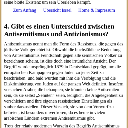
seine bloße Existenz um sein Überleben kämpft.
Zum Anfang
Übersicht Israel
Home & Impressum
4. Gibt es einen Unterschied zwischen
Antisemitismus und Antizionismus?
Antisemitismus nennt man die Form des Rassismus, die gegen das
jüdische Volk gerichtet ist. Obwohl die buchstäbliche Bedeutung
von Antisemitismus Feindschaft gegen alle semitischen Völker zu
bezeichnen scheint, ist dies doch eine irrtümliche Ansicht. Der
Begriff wurde ursprünglich 1879 in Deutschland geprägt, um die
europäischen Kampagnen gegen Juden zu jener Zeit zu
beschrieben, und bald wurden mit ihm die Verfolgung und die
Diskriminierung von Juden auf der ganzen Welt definiert. Insofern
versuchen Araber, die behaupten, sie könnten keine Antisemiten
sein, da sie selbst „Semiten“ seien, lediglich, die Angelegenheit zu
verschleiern und ihre eigenen rassistischen Einstellungen als
sauber darzustellen. Dieser Versuch, sie von dem Vorwurf zu
befreien, ist besonders unverfroren, da es heute in vielen
arabischen Ländern extremen Antisemitismus gibt.
Trotz der relativ modernen Wurzeln des Begriffs Antisemitismus