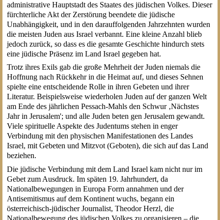
administrative Hauptstadt des Staates des jüdischen Volkes. Dieser
fürchterliche Akt der Zerstörung beendete die jüdische
Unabhängigkeit, und in den darauffolgenden Jahrzehnten wurden
die meisten Juden aus Israel verbannt. Eine kleine Anzahl blieb
jedoch zurück, so dass es die gesamte Geschichte hindurch stets
eine jüdische Präsenz im Land Israel gegeben hat.
Trotz ihres Exils gab die große Mehrheit der Juden niemals die
Hoffnung nach Rückkehr in die Heimat auf, und dieses Sehnen
spielte eine entscheidende Rolle in ihren Gebeten und ihrer
Literatur. Beispielsweise wiederholen Juden auf der ganzen Welt
am Ende des jährlichen Pessach-Mahls den Schwur ‚Nächstes
Jahr in Jerusalem'; und alle Juden beten gen Jerusalem gewandt.
Viele spirituelle Aspekte des Judentums stehen in enger
Verbindung mit den physischen Manifestationen des Landes
Israel, mit Gebeten und Mitzvot (Geboten), die sich auf das Land
beziehen.
Die jüdische Verbindung mit dem Land Israel kam nicht nur im
Gebet zum Ausdruck. Im späten 19. Jahrhundert, da
Nationalbewegungen in Europa Form annahmen und der
Antisemitismus auf dem Kontinent wuchs, begann ein
österreichisch-jüdischer Journalist, Theodor Herzl, die
Nationalbewegung des jüdischen Volkes zu organisieren – die