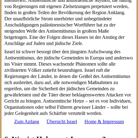
intensiviert. Antisemitische und antiisraelische Mythen, die häufig
von Regierungen mit eigenen Zielsetzungen perpetuiert werden,
finden in großen Teilen der Bevölkerung der Region Anklang.
Der unaufhörliche Strom unerhörter und unbegründeter
Anschuldigungen palästinensischer Wortführer hat zu der
steigenden Welle des Antisemitismus in großem Maße
beigetragen. Eine der Folgen dieses Hasses ist der Anstieg der
Anschläge auf Juden und jüdische Ziele.
Israel ist schwer besorgt über den jüngsten Aufschwung des
Antisemitismus, der jüdische Gemeinden in Europa und anderswo
ins Visier nimmt. Dieses wachsende Phänomen sollte alle
zivilisierten Völker zutiefst beunruhigen. Israel ruft die
Regierungen der Länder, in denen die Geißel des Antisemitismus
sich ausbreitet, dazu auf, alle notwendigen Maßnahmen zu
ergreifen, um die Sicherheit der jüdischen Gemeinden zu
gewährleisten und die Täter dieser beklagenswerten Attacken vor
Gericht zu bringen. Antisemitische Hetze – sei es von Individuen,
Organisationen oder selbst Führern gewisser Länder – sollte bei
jeder Gelegenheit aufs Schärfste verurteilt werden.
Zum Anfang
Übersicht Israel
Home & Impressum