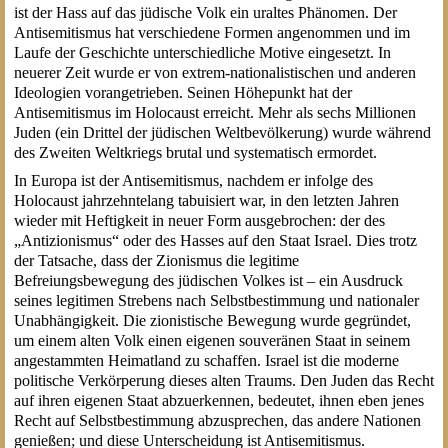
ist der Hass auf das jüdische Volk ein uraltes Phänomen. Der
Antisemitismus hat verschiedene Formen angenommen und im
Laufe der Geschichte unterschiedliche Motive eingesetzt. In
neuerer Zeit wurde er von extrem-nationalistischen und anderen
Ideologien vorangetrieben. Seinen Höhepunkt hat der
Antisemitismus im Holocaust erreicht. Mehr als sechs Millionen
Juden (ein Drittel der jüdischen Weltbevölkerung) wurde während
des Zweiten Weltkriegs brutal und systematisch ermordet.
In Europa ist der Antisemitismus, nachdem er infolge des
Holocaust jahrzehntelang tabuisiert war, in den letzten Jahren
wieder mit Heftigkeit in neuer Form ausgebrochen: der des
„Antizionismus“ oder des Hasses auf den Staat Israel. Dies trotz
der Tatsache, dass der Zionismus die legitime
Befreiungsbewegung des jüdischen Volkes ist – ein Ausdruck
seines legitimen Strebens nach Selbstbestimmung und nationaler
Unabhängigkeit. Die zionistische Bewegung wurde gegründet,
um einem alten Volk einen eigenen souveränen Staat in seinem
angestammten Heimatland zu schaffen. Israel ist die moderne
politische Verkörperung dieses alten Traums. Den Juden das Recht
auf ihren eigenen Staat abzuerkennen, bedeutet, ihnen eben jenes
Recht auf Selbstbestimmung abzusprechen, das andere Nationen
genießen; und diese Unterscheidung ist Antisemitismus.