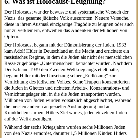
6. Was ist Holocaust-Leugnung?
Der Holocaust war der bewusste und systematische Versuch der
Nazis, das gesamte jüdische Volk auszurotten. Neuere Versuche,
diese in ihrem Ausmaß einzigartige Tragödie zu leugnen oder auch
nur zu verkleinern, entweihen das Andenken der Millionen von
Opfern.
Der Holocaust begann mit der Dämonisierung der Juden. 1933
kam Adolf Hitler in Deutschland an die Macht und errichtete ein
rassistisches Regime, in dem die Juden als nicht der menschlichen
Rasse zugehörige „Untermenschen“ betrachtet wurden. Nachdem
Deutschland 1939 den Zweiten Weltkrieg angezettelt hatte,
begann Hitler mit der Umsetzung seiner „Endlösung“ zur
Vernichtung des jüdischen Volkes. Seine Truppen konzentrierten
die Juden in Ghettos und richteten Arbeits-, Konzentrations- und
Vernichtungslager ein, in die die Juden transportiert wurden.
Millionen von Juden wurden vorsätzlich abgeschlachtet, während
die meisten anderen an gezielter Aushungerung und an
Krankheiten starben. Hitlers Ziel war es, jeden einzelnen Juden
auf der Welt auszutilgen.
Während der sechs Kriegsjahre wurden sechs Millionen Juden
von den Nazis ermordet, darunter 1,5 Millionen Kinder. Hitlers