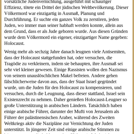
vorsätzliche Judenvernichtung, ausgeführt mit schauriger
Effizienz, tötete ein Drittel der jüdischen Weltbevölkerung. Dieser
Völkermord war einzigartig in Ausmaß, Planung und
Durchführung. Er suchte ein ganzes Volk zu zerstören, jeden
Juden, wo immer man seiner habhaft werden konnte, allein aus
dem Grund, dass er als Jude geboren wurde. Aus diesen Gründen
wurde dem Völkermord ein eigener, einzigartiger Name gegeben:
Holocaust.
Wenig mehr als sechzig Jahre danach leugnen viele Antisemiten,
dass der Holocaust stattgefunden hat, oder versuchen, die
Tragödie zu verkleinern, indem sie behaupten, ihre Ausmaß sei
sehr viel kleiner gewesen. Einige Rassisten wollen den Nazismus
von seinem unauslöschlichen Makel befreien. Andere gehen
fälschlicherweise davon aus, dass der Staat Israel gegründet
wurde, um die Juden für den Holocaust zu kompensieren, und
versuchen, durch die Leugnung, dass dieser stattfand, Israel sein
Existenzrecht zu nehmen. Daher genießen Holocaust-Leugner so
große Unterstützung in arabischen Ländern. Tatsächlich haben
einige arabische Führer, darunter der Mufti von Jerusalem als
Führer der palästinensischen Araber, während des Zweiten
Weltkriegs aktiv die Nazipläne zur Vernichtung der Juden
unterstützt. In jüngerer Zeit sind einige arabische Stimmen zu