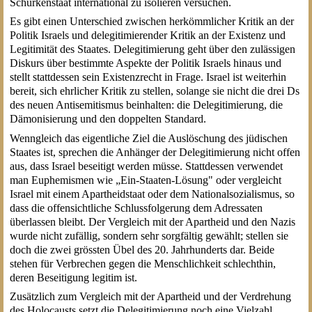
Schurkenstaat international zu isolieren versuchen.
Es gibt einen Unterschied zwischen herkömmlicher Kritik an der
Politik Israels und delegitimierender Kritik an der Existenz und
Legitimität des Staates. Delegitimierung geht über den zulässigen
Diskurs über bestimmte Aspekte der Politik Israels hinaus und
stellt stattdessen sein Existenzrecht in Frage. Israel ist weiterhin
bereit, sich ehrlicher Kritik zu stellen, solange sie nicht die drei Ds
des neuen Antisemitismus beinhalten: die Delegitimierung, die
Dämonisierung und den doppelten Standard.
Wenngleich das eigentliche Ziel die Auslöschung des jüdischen
Staates ist, sprechen die Anhänger der Delegitimierung nicht offen
aus, dass Israel beseitigt werden müsse. Stattdessen verwendet
man Euphemismen wie „Ein-Staaten-Lösung" oder vergleicht
Israel mit einem Apartheidstaat oder dem Nationalsozialismus, so
dass die offensichtliche Schlussfolgerung dem Adressaten
überlassen bleibt. Der Vergleich mit der Apartheid und den Nazis
wurde nicht zufällig, sondern sehr sorgfältig gewählt; stellen sie
doch die zwei grössten Übel des 20. Jahrhunderts dar. Beide
stehen für Verbrechen gegen die Menschlichkeit schlechthin,
deren Beseitigung legitim ist.
Zusätzlich zum Vergleich mit der Apartheid und der Verdrehung
des Holocausts setzt die Delegitimierung noch eine Vielzahl