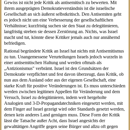
Gewiss ist nicht jede Kritik als antisemitisch zu bewerten. Mit
ihrem ausgeprägten Demokratieverständnis ist die israelische
Gesellschaft an sich äußerst selbstkritisch. Den Antisemiten geht
es jedoch nicht um eine Verbesserung der gesellschaftlichen
Verhältnisse; kurzfristig suchen sie den Staat zu delegitimieren,
langfristig streben sie dessen Zerstörung an. Nichts, was Israel
macht und tut, könnte diese Kritiker jemals auch nur annähernd
befriedigen.
Rational begründete Kritik an Israel hat nichts mit Antisemitismus
zu tun. Unangemessene Verurteilungen Israels jedoch wurzeln in
einer antisemitischen Haltung und werden oftmals als
„Antizionismus" verbrämt. Israel ist den Grundsätzen der
Demokratie verpflichtet und fest davon überzeugt, dass Kritik, ob
nun aus dem Ausland oder aus der eigenen Gesellschaft, eine
starke Kraft für positive Veränderungen ist. Es muss unterschieden
werden zwischen legitimen Appellen für Veränderung und dem
Versuch, Israel zu delegitimieren, indem weit hergeholte
Analogien und 3-D-Propagandatechniken eingesetzt werden, mit
dem Finger auf Israel gezeigt wird oder Standards gesetzt werden,
denen kein anderes Land genügen muss. Diese Form der Kritik
lässt die Tatsache außer Acht, dass Israel angesichts der
gewalttätigen Angriffe gegen seine Bürger und allzu oft gegen