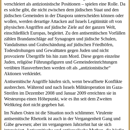
verschleiert als antizionistische Positionen – spielen eine Rolle. Da
es solche gibt, die nicht zwischen dem jüdischen Staat und den
jüdischen Gemeinden in der Diaspora unterscheiden können oder
wollen, werden derartige Attacken auf Israels Legitimität oft von
physischen Angriffen auf jüdische Ziele auf der ganzen Welt,
einschließlich Europas, begleitet. Zu den antisemitischen Vorfällen
zählen Brandanschläge auf Synagogen und jüdische Schulen,
Vandalismus und Grabschändung auf jüdischen Friedhöfen,
Todesdrohungen und Gewalttaten gegen Juden und nicht
provozierte Übergriffe bis hin zum Mord. Diese gegen einzelne
Juden, religiöse Führungsfiguren und Gemeindeeinrichtungen
verübten Hassverbrechen werden oft als „antizionistische“
Aktionen verkleidet.
Antisemitische Angriffe häufen sich, wenn bewaffnete Konflikte
ausbrechen. Während und nach Israels Militäroperation im Gaza-
Streifen im Dezember 2008 und Januar 2009 erreichten sie in
Westeuropa einen Höhepunkt, wie es ihn seit dem Zweiten
Weltkrieg dort nicht gegeben hat.
Im Nahen Osten ist die Situation noch schlimmer. Virulente
antisemitische Rhetorik ist auch in der Vergangenheit Gang und
Gäbe gewesen; aber im vergangenen Jahrzehnt hat sie sich