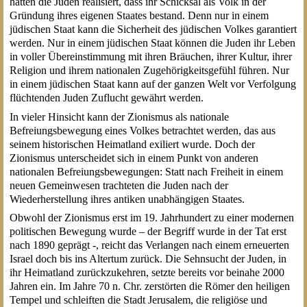
hatten die Juden realisiert, dass ihr Schicksal als Volk in der
Gründung ihres eigenen Staates bestand. Denn nur in einem
jüdischen Staat kann die Sicherheit des jüdischen Volkes garantiert
werden. Nur in einem jüdischen Staat können die Juden ihr Leben
in voller Übereinstimmung mit ihren Bräuchen, ihrer Kultur, ihrer
Religion und ihrem nationalen Zugehörigkeitsgefühl führen. Nur
in einem jüdischen Staat kann auf der ganzen Welt vor Verfolgung
flüchtenden Juden Zuflucht gewährt werden.
In vieler Hinsicht kann der Zionismus als nationale
Befreiungsbewegung eines Volkes betrachtet werden, das aus
seinem historischen Heimatland exiliert wurde. Doch der
Zionismus unterscheidet sich in einem Punkt von anderen
nationalen Befreiungsbewegungen: Statt nach Freiheit in einem
neuen Gemeinwesen trachteten die Juden nach der
Wiederherstellung ihres antiken unabhängigen Staates.
Obwohl der Zionismus erst im 19. Jahrhundert zu einer modernen
politischen Bewegung wurde – der Begriff wurde in der Tat erst
nach 1890 geprägt -, reicht das Verlangen nach einem erneuerten
Israel doch bis ins Altertum zurück. Die Sehnsucht der Juden, in
ihr Heimatland zurückzukehren, setzte bereits vor beinahe 2000
Jahren ein. Im Jahre 70 n. Chr. zerstörten die Römer den heiligen
Tempel und schleiften die Stadt Jerusalem, die religiöse und