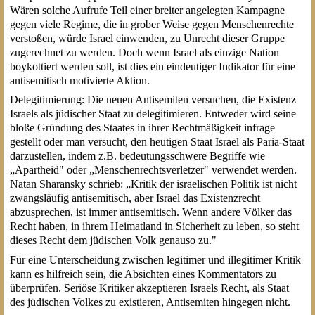
Wären solche Aufrufe Teil einer breiter angelegten Kampagne
gegen viele Regime, die in grober Weise gegen Menschenrechte
verstoßen, würde Israel einwenden, zu Unrecht dieser Gruppe
zugerechnet zu werden. Doch wenn Israel als einzige Nation
boykottiert werden soll, ist dies ein eindeutiger Indikator für eine
antisemitisch motivierte Aktion.
Delegitimierung: Die neuen Antisemiten versuchen, die Existenz
Israels als jüdischer Staat zu delegitimieren. Entweder wird seine
bloße Gründung des Staates in ihrer Rechtmäßigkeit infrage
gestellt oder man versucht, den heutigen Staat Israel als Paria-Staat
darzustellen, indem z.B. bedeutungsschwere Begriffe wie
„Apartheid" oder „Menschenrechtsverletzer" verwendet werden.
Natan Sharansky schrieb: „Kritik der israelischen Politik ist nicht
zwangsläufig antisemitisch, aber Israel das Existenzrecht
abzusprechen, ist immer antisemitisch. Wenn andere Völker das
Recht haben, in ihrem Heimatland in Sicherheit zu leben, so steht
dieses Recht dem jüdischen Volk genauso zu."
Für eine Unterscheidung zwischen legitimer und illegitimer Kritik
kann es hilfreich sein, die Absichten eines Kommentators zu
überprüfen. Seriöse Kritiker akzeptieren Israels Recht, als Staat
des jüdischen Volkes zu existieren, Antisemiten hingegen nicht.