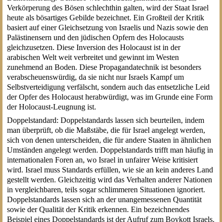
Verkörperung des Bösen schlechthin galten, wird der Staat Israel
heute als bösartiges Gebilde bezeichnet. Ein Großteil der Kritik
basiert auf einer Gleichsetzung von Israelis und Nazis sowie den
Palästinensern und den jüdischen Opfern des Holocausts
gleichzusetzen. Diese Inversion des Holocaust ist in der
arabischen Welt weit verbreitet und gewinnt im Westen
zunehmend an Boden. Diese Propagandatechnik ist besonders
verabscheuenswürdig, da sie nicht nur Israels Kampf um
Selbstverteidigung verfälscht, sondern auch das entsetzliche Leid
der Opfer des Holocaust herabwürdigt, was im Grunde eine Form
der Holocaust-Leugnung ist.
Doppelstandard: Doppelstandards lassen sich beurteilen, indem
man überprüft, ob die Maßstäbe, die für Israel angelegt werden,
sich von denen unterscheiden, die für andere Staaten in ähnlichen
Umständen angelegt werden. Doppelstandards trifft man häufig in
internationalen Foren an, wo Israel in unfairer Weise kritisiert
wird. Israel muss Standards erfüllen, wie sie an kein anderes Land
gestellt werden. Gleichzeitig wird das Verhalten anderer Nationen
in vergleichbaren, teils sogar schlimmeren Situationen ignoriert.
Doppelstandards lassen sich an der unangemessenen Quantität
sowie der Qualität der Kritik erkennen. Ein bezeichnendes
Beispiel eines Doppelstandards ist der Aufruf zum Boykott Israels.