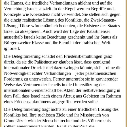
die Hamas, die friedliche Verhandlungen ablehnt und auf die
Vernichtung Israels abzielt. In der Regel werden Begriffe und
Konzepte wie Koexistenz nicht verwendet. Sie stellen sich gegen
die einzig realistische Lösung des Konflikts, die Zwei-Staaten-
Lösung. Diese würde nämlich bedeuten, die Existenz des Staates
Israel zu akzeptieren. Auch wird der Lage der Palästinenser
ausserhalb Israels keine Beachtung geschenkt und ihr Status als
Bürger zweiter Klasse und ihr Elend in der arabischen Welt
ignoriert.
Die Delegitimierung schadet den Friedensbemühungen ganz
direkt, da sie die Palästinenser glauben lässt, dass genügend
internationaler Druck Israel dazu zwingen könnte, sich – ohne die
Notwendigkeit echter Verhandlungen – jeder palästinensischen
Forderung zu unterwerfen. Ferner untergräbt sie in gravierender
Weise das Vertrauen der Israelis in die Unterstützung der
internationalen Gemeinschaft bei Akten der Selbstverteidigung in
dem Fall, dass Israel nach einem Abzug aus Gebieten im Rahmen
eines Friedensabkommens angegriffen werden sollte.
Die Delegitimierung trägt nichts zu einer friedlichen Lösung des
Konflikts bei. Ihre ruchlosen Ziele und ihr Missbrauch von
Grundsätzen wie der Menschenrechte und des Völkerrechts
sollten angeprangert werden. Es ist an der Zeit, die