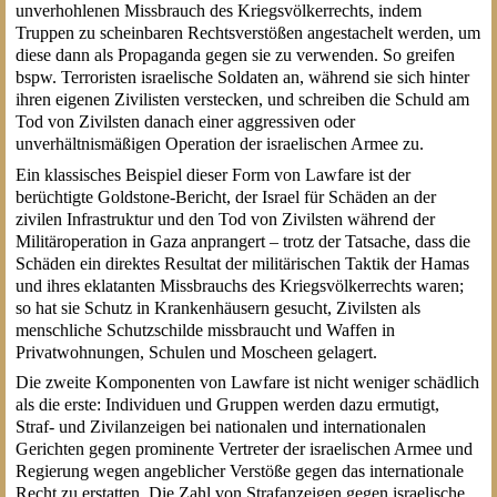
unverhohlenen Missbrauch des Kriegsvölkerrechts, indem
Truppen zu scheinbaren Rechtsverstößen angestachelt werden, um
diese dann als Propaganda gegen sie zu verwenden. So greifen
bspw. Terroristen israelische Soldaten an, während sie sich hinter
ihren eigenen Zivilisten verstecken, und schreiben die Schuld am
Tod von Zivilsten danach einer aggressiven oder
unverhältnismäßigen Operation der israelischen Armee zu.
Ein klassisches Beispiel dieser Form von Lawfare ist der
berüchtigte Goldstone-Bericht, der Israel für Schäden an der
zivilen Infrastruktur und den Tod von Zivilsten während der
Militäroperation in Gaza anprangert – trotz der Tatsache, dass die
Schäden ein direktes Resultat der militärischen Taktik der Hamas
und ihres eklatanten Missbrauchs des Kriegsvölkerrechts waren;
so hat sie Schutz in Krankenhäusern gesucht, Zivilsten als
menschliche Schutzschilde missbraucht und Waffen in
Privatwohnungen, Schulen und Moscheen gelagert.
Die zweite Komponenten von Lawfare ist nicht weniger schädlich
als die erste: Individuen und Gruppen werden dazu ermutigt,
Straf- und Zivilanzeigen bei nationalen und internationalen
Gerichten gegen prominente Vertreter der israelischen Armee und
Regierung wegen angeblicher Verstöße gegen das internationale
Recht zu erstatten. Die Zahl von Strafanzeigen gegen israelische