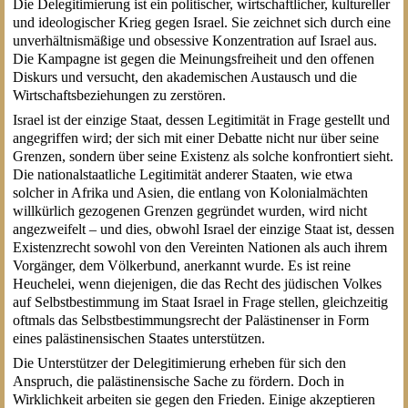
Die Delegitimierung ist ein politischer, wirtschaftlicher, kultureller
und ideologischer Krieg gegen Israel. Sie zeichnet sich durch eine
unverhältnismäßige und obsessive Konzentration auf Israel aus.
Die Kampagne ist gegen die Meinungsfreiheit und den offenen
Diskurs und versucht, den akademischen Austausch und die
Wirtschaftsbeziehungen zu zerstören.
Israel ist der einzige Staat, dessen Legitimität in Frage gestellt und
angegriffen wird; der sich mit einer Debatte nicht nur über seine
Grenzen, sondern über seine Existenz als solche konfrontiert sieht.
Die nationalstaatliche Legitimität anderer Staaten, wie etwa
solcher in Afrika und Asien, die entlang von Kolonialmächten
willkürlich gezogenen Grenzen gegründet wurden, wird nicht
angezweifelt – und dies, obwohl Israel der einzige Staat ist, dessen
Existenzrecht sowohl von den Vereinten Nationen als auch ihrem
Vorgänger, dem Völkerbund, anerkannt wurde. Es ist reine
Heuchelei, wenn diejenigen, die das Recht des jüdischen Volkes
auf Selbstbestimmung im Staat Israel in Frage stellen, gleichzeitig
oftmals das Selbstbestimmungsrecht der Palästinenser in Form
eines palästinensischen Staates unterstützen.
Die Unterstützer der Delegitimierung erheben für sich den
Anspruch, die palästinensische Sache zu fördern. Doch in
Wirklichkeit arbeiten sie gegen den Frieden. Einige akzeptieren