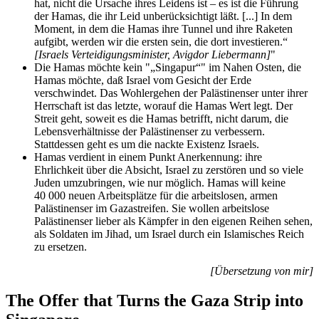
hat, nicht die Ursache ihres Leidens ist – es ist die Führung
der Hamas, die ihr Leid unberücksichtigt läßt. [...] In dem
Moment, in dem die Hamas ihre Tunnel und ihre Raketen
aufgibt, werden wir die ersten sein, die dort investieren.“
[Israels Verteidigungsminister, Avigdor Liebermann]
Die Hamas möchte kein
„Singapur“
im Nahen Osten, die
Hamas möchte, daß Israel vom Gesicht der Erde
verschwindet. Das Wohlergehen der Palästinenser unter ihrer
Herrschaft ist das letzte, worauf die Hamas Wert legt. Der
Streit geht, soweit es die Hamas betrifft, nicht darum, die
Lebensverhältnisse der Palästinenser zu verbessern.
Stattdessen geht es um die nackte Existenz Israels.
Hamas verdient in einem Punkt Anerkennung: ihre
Ehrlichkeit über die Absicht, Israel zu zerstören und so viele
Juden umzubringen, wie nur möglich. Hamas will keine
40 000 neuen Arbeitsplätze für die arbeitslosen, armen
Palästinenser im Gazastreifen. Sie wollen arbeitslose
Palästinenser lieber als Kämpfer in den eigenen Reihen sehen,
als Soldaten im Jihad, um Israel durch ein Islamisches Reich
zu ersetzen.
[Übersetzung von mir]
The Offer that Turns the Gaza Strip into