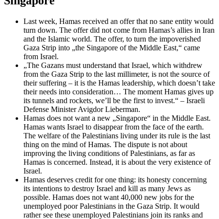
Singapore
Last week, Hamas received an offer that no sane entity would
turn down. The offer did not come from Hamas’s allies in Iran
and the Islamic world. The offer, to turn the impoverished
Gaza Strip into „the Singapore of the Middle East,“ came
from Israel.
„The Gazans must understand that Israel, which withdrew
from the Gaza Strip to the last millimeter, is not the source of
their suffering – it is the Hamas leadership, which doesn’t take
their needs into consideration… The moment Hamas gives up
its tunnels and rockets, we’ll be the first to invest.“ – Israeli
Defense Minister Avigdor Lieberman.
Hamas does not want a new „Singapore“ in the Middle East.
Hamas wants Israel to disappear from the face of the earth.
The welfare of the Palestinians living under its rule is the last
thing on the mind of Hamas. The dispute is not about
improving the living conditions of Palestinians, as far as
Hamas is concerned. Instead, it is about the very existence of
Israel.
Hamas deserves credit for one thing: its honesty concerning
its intentions to destroy Israel and kill as many Jews as
possible. Hamas does not want 40,000 new jobs for the
unemployed poor Palestinians in the Gaza Strip. It would
rather see these unemployed Palestinians join its ranks and