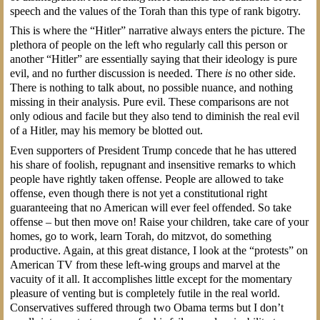
speech and the values of the Torah than this type of rank bigotry.
This is where the “Hitler” narrative always enters the picture. The
plethora of people on the left who regularly call this person or
another “Hitler” are essentially saying that their ideology is pure
evil, and no further discussion is needed. There
is
no other side.
There is nothing to talk about, no possible nuance, and nothing
missing in their analysis. Pure evil. These comparisons are not
only odious and facile but they also tend to diminish the real evil
of a Hitler, may his memory be blotted out.
Even supporters of President Trump concede that he has uttered
his share of foolish, repugnant and insensitive remarks to which
people have rightly taken offense. People are allowed to take
offense, even though there is not yet a constitutional right
guaranteeing that no American will ever feel offended. So take
offense – but then move on! Raise your children, take care of your
homes, go to work, learn Torah, do mitzvot, do something
productive. Again, at this great distance, I look at the “protests” on
American TV from these left-wing groups and marvel at the
vacuity of it all. It accomplishes little except for the momentary
pleasure of venting but is completely futile in the real world.
Conservatives suffered through two Obama terms but I don’t