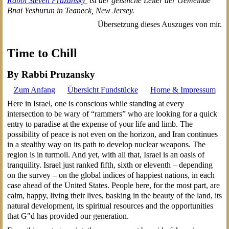
Rabbi Steven Pruzansky
ist der geistliche Leiter der Gemeinde
Bnai Yeshurun in Teaneck, New Jersey.
Übersetzung dieses Auszuges von mir.
Time to Chill
By Rabbi Pruzansky
Zum Anfang
Übersicht Fundstücke
Home & Impressum
Here in Israel, one is conscious while standing at every
intersection to be wary of “rammers” who are looking for a quick
entry to paradise at the expense of your life and limb. The
possibility of peace is not even on the horizon, and Iran continues
in a stealthy way on its path to develop nuclear weapons. The
region is in turmoil. And yet, with all that, Israel is an oasis of
tranquility. Israel just ranked fifth, sixth or eleventh – depending
on the survey – on the global indices of happiest nations, in each
case ahead of the United States. People here, for the most part, are
calm, happy, living their lives, basking in the beauty of the land, its
natural development, its spiritual resources and the opportunities
that G"d has provided our generation.