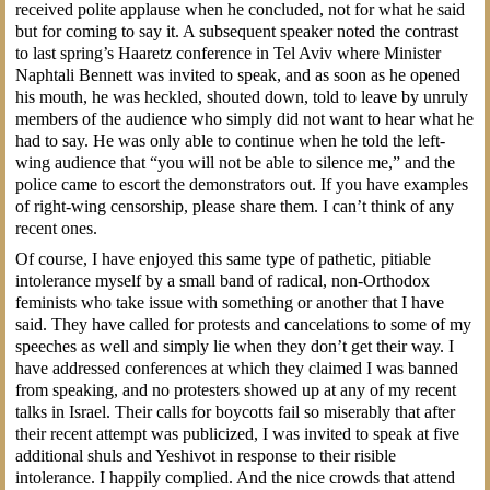
received polite applause when he concluded, not for what he said
but for coming to say it. A subsequent speaker noted the contrast
to last spring’s Haaretz conference in Tel Aviv where Minister
Naphtali Bennett was invited to speak, and as soon as he opened
his mouth, he was heckled, shouted down, told to leave by unruly
members of the audience who simply did not want to hear what he
had to say. He was only able to continue when he told the left-
wing audience that “you will not be able to silence me,” and the
police came to escort the demonstrators out. If you have examples
of right-wing censorship, please share them. I can’t think of any
recent ones.
Of course, I have enjoyed this same type of pathetic, pitiable
intolerance myself by a small band of radical, non-Orthodox
feminists who take issue with something or another that I have
said. They have called for protests and cancelations to some of my
speeches as well and simply lie when they don’t get their way. I
have addressed conferences at which they claimed I was banned
from speaking, and no protesters showed up at any of my recent
talks in Israel. Their calls for boycotts fail so miserably that after
their recent attempt was publicized, I was invited to speak at five
additional shuls and Yeshivot in response to their risible
intolerance. I happily complied. And the nice crowds that attend