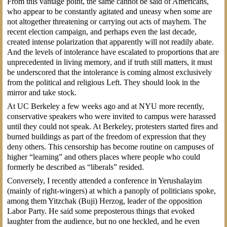
From this vantage point, the same cannot be said of Americans,
who appear to be constantly agitated and uneasy when some are
not altogether threatening or carrying out acts of mayhem. The
recent election campaign, and perhaps even the last decade,
created intense polarization that apparently will not readily abate.
And the levels of intolerance have escalated to proportions that are
unprecedented in living memory, and if truth still matters, it must
be underscored that the intolerance is coming almost exclusively
from the political and religious Left. They should look in the
mirror and take stock.
At UC Berkeley a few weeks ago and at NYU more recently,
conservative speakers who were invited to campus were harassed
until they could not speak. At Berkeley, protesters started fires and
burned buildings as part of the freedom of expression that they
deny others. This censorship has become routine on campuses of
higher “learning” and others places where people who could
formerly be described as “liberals” resided.
Conversely, I recently attended a conference in Yerushalayim
(mainly of right-wingers) at which a panoply of politicians spoke,
among them Yitzchak (Buji) Herzog, leader of the opposition
Labor Party. He said some preposterous things that evoked
laughter from the audience, but no one heckled, and he even