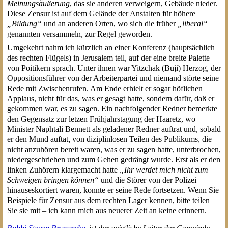
Meinungsäußerung
, das sie anderen verweigern, Gebäude nieder.
Diese Zensur ist auf dem Gelände der Anstalten für höhere
„Bildung“
und an anderen Orten, wo sich die früher
„liberal“
genannten versammeln, zur Regel geworden.
Umgekehrt nahm ich kürzlich an einer Konferenz (hauptsächlich
des rechten Flügels) in Jerusalem teil, auf der eine breite Palette
von Poitikern sprach. Unter ihnen war Yitzchak (Buji) Herzog, der
Oppositionsführer von der Arbeiterpartei und niemand störte seine
Rede mit Zwischenrufen. Am Ende erhielt er sogar höflichen
Applaus, nicht für das, was er gesagt hatte, sondern dafür, daß er
gekommen war, es zu sagen. Ein nachfolgender Redner bemerkte
den Gegensatz zur letzen Frühjahrstagung der Haaretz, wo
Minister Naphtali Bennett als geladener Redner auftrat und, sobald
er den Mund auftat, von diziplinlosen Teilen des Publikums, die
nicht anzuhören bereit waren, was er zu sagen hatte, unterbrochen,
niedergeschriehen und zum Gehen gedrängt wurde. Erst als er den
linken Zuhörern klargemacht hatte
„Ihr werdet mich nicht zum
Schweigen bringen können“
und die Störer von der Polizei
hinauseskortiert waren, konnte er seine Rede fortsetzen. Wenn Sie
Beispiele für Zensur aus dem rechten Lager kennen, bitte teilen
Sie sie mit – ich kann mich aus neuerer Zeit an keine erinnern.