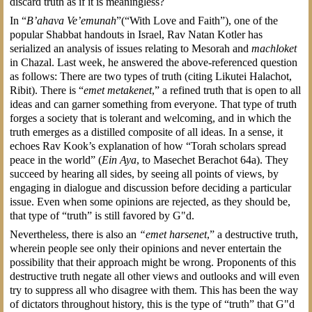
discard truth as if it is meaningless?
In “
B’ahava Ve’emunah
”(“With Love and Faith”), one of the
popular Shabbat handouts in Israel, Rav Natan Kotler has
serialized an analysis of issues relating to Mesorah and
machloket
in Chazal. Last week, he answered the above-referenced question
as follows: There are two types of truth (citing Likutei Halachot,
Ribit). There is “
emet metakenet
,” a refined truth that is open to all
ideas and can garner something from everyone. That type of truth
forges a society that is tolerant and welcoming, and in which the
truth emerges as a distilled composite of all ideas. In a sense, it
echoes Rav Kook’s explanation of how “Torah scholars spread
peace in the world” (
Ein Aya
, to Masechet Berachot 64a). They
succeed by hearing all sides, by seeing all points of views, by
engaging in dialogue and discussion before deciding a particular
issue. Even when some opinions are rejected, as they should be,
that type of “truth” is still favored by G"d.
Nevertheless, there is also an
“emet harsenet
,” a destructive truth,
wherein people see only their opinions and never entertain the
possibility that their approach might be wrong. Proponents of this
destructive truth negate all other views and outlooks and will even
try to suppress all who disagree with them. This has been the way
of dictators throughout history, this is the type of “truth” that G"d