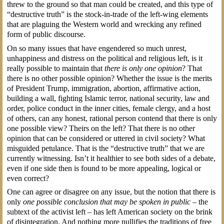
threw to the ground so that man could be created, and this type of
“destructive truth” is the stock-in-trade of the left-wing elements
that are plaguing the Western world and wrecking any refined
form of public discourse.
On so many issues that have engendered so much unrest,
unhappiness and distress on the political and religious left, is it
really possible to maintain that
there is only one opinion
? That
there is no other possible opinion? Whether the issue is the merits
of President Trump, immigration, abortion, affirmative action,
building a wall, fighting Islamic terror, national security, law and
order, police conduct in the inner cities, female clergy, and a host
of others, can any honest, rational person contend that there is only
one possible view? Theirs on the left? That there is no other
opinion that can be considered or uttered in civil society? What
misguided petulance. That is the “destructive truth” that we are
currently witnessing. Isn’t it healthier to see both sides of a debate,
even if one side then is found to be more appealing, logical or
even correct?
One can agree or disagree on any issue, but the notion that there is
only
one possible conclusion that may be spoken in public
– the
subtext of the activist left – has left American society on the brink
of disintegration. And nothing more nullifies the traditions of free