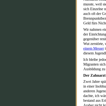
musste, weil s
sich Einzelne n
auch oft der G
Brennpunktbezi
Geld fürs Nicht
Wir nahmen ein
der Einrichtung
gegenüber reni
Wut zerstörte,
einem Messer
i
diesem Jugendli
Ich bleibe jedo
Migranten sich 
Ausbildung zu 
Der Zahnarzt
Zwei Jahre spä
in einer Inobh
anderen Jugen
dachte, ich wä
bestand aus Er
Araber nicht l