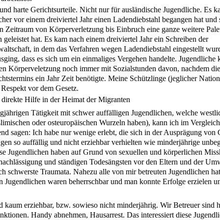
 und harte Gerichtsurteile. Nicht nur für ausländische Jugendliche. Es k
cher vor einem dreiviertel Jahr einen Ladendiebstahl begangen hat und 
n Zeitraum von Körperverletzung bis Einbruch eine ganze weitere Pale
n geleistet hat. Es kam nach einem dreiviertel Jahr ein Schreiben der
waltschaft, in dem das Verfahren wegen Ladendiebstahl eingestellt wur
sging, dass es sich um ein einmaliges Vergehen handelte. Jugendlich
ten Körperveletzung noch immer mit Sozialstunden davon, nachdem die
htstermins ein Jahr Zeit benötigte. Meine Schützlinge (jeglicher Nationa
i Respekt vor dem Gesetz.
h direkte Hilfe in der Heimat der Migranten
gjährigen Tätigkeit mit schwer auffälligen Jugendlichen, welche westli
limischen oder osteuropäischen Wurzeln haben), kann ich im Vergleich
d sagen: Ich habe nur wenige erlebt, die sich in der Ausprägung von
en so auffällig und nicht erziehbar verhielten wie minderjährige unbeg
se Jugendlichen haben auf Grund von sexuellen und körperlichen Mis
nachlässigung und ständigen Todesängsten vor den Eltern und der Umw
h schwerste Traumata. Nahezu alle von mir betreuten Jugendlichen ha
en Jugendlichen waren beherrschbar und man konnte Erfolge erzielen u
 kaum erziehbar, bzw. sowieso nicht minderjährig. Wir Betreuer sind hi
nktionen. Handy abnehmen, Hausarrest. Das interessiert diese Jugendli