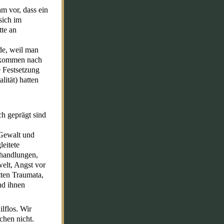
am vor, dass ein
sich im
tte an
de, weil man
e kommen nach
 Festsetzung
lität) hatten
ch geprägt sind
 Gewalt und
leitete
shandlungen,
elt, Angst vor
tten Traumata,
nd ihnen
lflos. Wir
chen nicht.