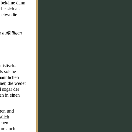
ch bekäme dann
he sich als
 etwa die
 auffälligen
nistisch-
ls solche
 männlichen
ner, die weder
 sogar der
en in einen
hen und
tlich
dchen
kam auch