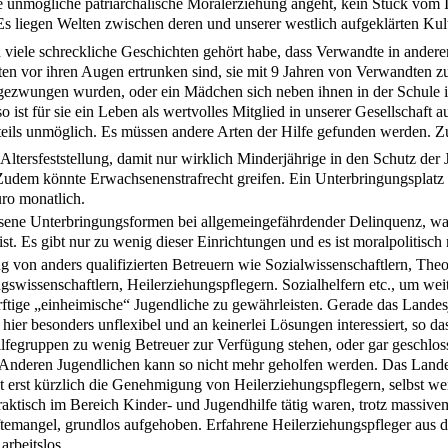
e unmögliche patriarchalische Moralerziehung angeht, kein Stück vom 
Es liegen Welten zwischen deren und unserer westlich aufgeklärten Kult
viele schreckliche Geschichten gehört habe, dass Verwandte in andere
ten vor ihren Augen ertrunken sind, sie mit 9 Jahren von Verwandten 
zwungen wurden, oder ein Mädchen sich neben ihnen in der Schule i
so ist für sie ein Leben als wertvolles Mitglied in unserer Gesellschaft 
teils unmöglich. Es müssen andere Arten der Hilfe gefunden werden. Z
e Altersfeststellung, damit nur wirklich Minderjährige in den Schutz der
udem könnte Erwachsenenstrafrecht greifen. Ein Unterbringungsplatz 
ro monatlich.
sene Unterbringungsformen bei allgemeingefährdender Delinquenz, was
st. Es gibt nur zu wenig dieser Einrichtungen und es ist moralpolitisch 
g von anders qualifizierten Betreuern wie Sozialwissenschaftlern, The
gswissenschaftlern, Heilerziehungspflegern. Sozialhelfern etc., um wei
rftige „einheimische“ Jugendliche zu gewährleisten. Gerade das Lande
hier besonders unflexibel und an keinerlei Lösungen interessiert, so da
lfegruppen zu wenig Betreuer zur Verfügung stehen, oder gar geschlo
Anderen Jugendlichen kann so nicht mehr geholfen werden. Das Land
erst kürzlich die Genehmigung von Heilerziehungspflegern, selbst wen
raktisch im Bereich Kinder- und Jugendhilfe tätig waren, trotz massive
temangel, grundlos aufgehoben. Erfahrene Heilerziehungspfleger aus 
arbeitslos.