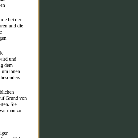
hen
rde bei der
aren und die
e
egen
ie
 wird und
ing dem
n, um ihnen
 besonders
blichen
 auf Grund von
rten. Sie
 war man zu
iger