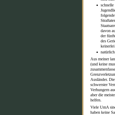
schnelle
Jugendli
folgende
Straftate
Staatsan
davon au
der fünf
des Geric
keinerle
natürlic
Aus meiner lan
(und keine mus
zusammenfassen
Grenzverletzung
Ausländer. Die
schwerster Ver
Verhungern auc
aber die meist
helfen.
Viele UmA sind
haben keine Sa