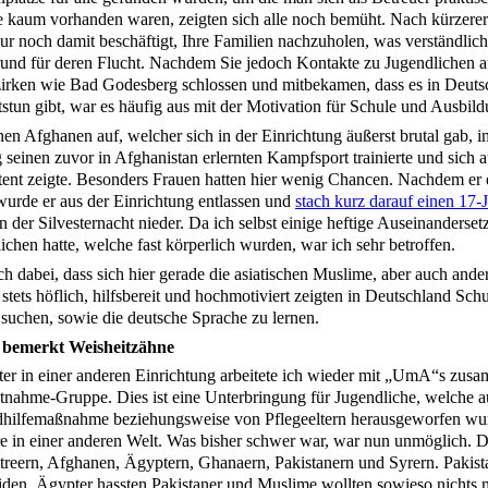
ie kaum vorhanden waren, zeigten sich alle noch bemüht. Nach kürzerer
ur noch damit beschäftigt, Ihre Familien nachzuholen, was verständlich
rund für deren Flucht. Nachdem Sie jedoch Kontakte zu Jugendlichen 
rken wie Bad Godesberg schlossen und mitbekamen, dass es in Deuts
stun gibt, war es häufig aus mit der Motivation für Schule und Ausbild
en Afghanen auf, welcher sich in der Einrichtung äußerst brutal gab, 
 seinen zuvor in Afghanistan erlernten Kampfsport trainierte und sich 
tent zeigte. Besonders Frauen hatten hier wenig Chancen. Nachdem er 
 wurde er aus der Einrichtung entlassen und
stach kurz darauf einen 17-
n der Silvesternacht nieder. Da ich selbst einige heftige Auseinanderse
chen hatte, welche fast körperlich wurden, war ich sehr betroffen.
ch dabei, dass sich hier gerade die asiatischen Muslime, aber auch ande
stets höflich, hilfsbereit und hochmotiviert zeigten in Deutschland Sch
suchen, sowie die deutsche Sprache zu lernen.
 bemerkt Weisheitzähne
ter in einer anderen Einrichtung arbeitete ich wieder mit „UmA“s zus
utnahme-Gruppe. Dies ist eine Unterbringung für Jugendliche, welche a
dhilfemaßnahme beziehungsweise von Pflegeeltern herausgeworfen wur
re in einer anderen Welt. Was bisher schwer war, war nun unmöglich. 
itreern, Afghanen, Ägyptern, Ghanaern, Pakistanern und Syrern. Pakis
eiden, Ägypter hassten Pakistaner und Muslime wollten sowieso nichts 