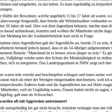
Christen und umgekehrt, zu tun haben. Es kam regelmäßig zu körperlic
tzungen.
er Hälfte der Bewohner, welche angeblich 15 bis 17 Jahre alt waren, wu
ahnvorsorge festgestellt, dass bereits alle Weisheitszähne vorhanden w
ber 20 Jahre alt sind. Dies war dem Jugendamt bekannt, machte man di
en darauf aufmerksam, konnten und wollten die Mitarbeiter nichts dag
ine Meldung bei der Ausländerbehörde kam nicht in Frage.
nahme eines Jugendlichen gab der Jugendliche an, bereits 15 zu sein, d
rbeiterin bestand jedoch darauf, dass er als 14-Jähriger aufgenommen
n meinem Beisein: “Manchmal ist es besser, etwas jünger zu sein.“ Es g
m, Volljährige wieder unter den Schutz der Minderjährigkeit zu stelle
eben, sich zu integrieren. Das Landesjugendamt in NRW zeigt sich hier
en waren teils verroht und beschimpften schlugen und traten meine wei
konnte mich als einer der Wenigen einigermaßen durchsetzen, weil ich
entsprechendes Äußeres hatte und die Jugendlichen nur auf Härte reagie
 Mitarbeiter, weil sie Ungläubig waren, Frauen hatten nichts zu sagen,
chgiebig, galt man als Schwuchtel.
wurden oft mit Aggression untermauert
de unregelmäßig bis gar nicht besucht, trotzdem verlangte man mit völl