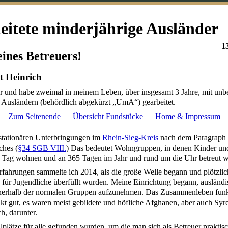
eitete minderjährige Ausländer
1
eines Betreuers!
t Heinrich
er und habe zweimal in meinem Leben, über insgesamt 3 Jahre, mit unbe
 Ausländern (behördlich abgekürzt „UmA“) gearbeitet.
Zum Seitenende
Übersicht Fundstücke
Home & Impressum
stationären Unterbringungen im
Rhein-Sieg-Kreis
nach dem Paragraph 
ches (
§34 SGB VIII.
) Das bedeutet Wohngruppen, in denen Kinder un
 Tag wohnen und an 365 Tagen im Jahr und rund um die Uhr betreut w
rfahrungen sammelte ich 2014, als die große Welle begann und plötzlich
 für Jugendliche überfüllt wurden. Meine Einrichtung begann, ausländi
nnerhalb der normalen Gruppen aufzunehmen. Das Zusammenleben funkt
kt gut, es waren meist gebildete und höfliche Afghanen, aber auch Sy
h, darunter.
lätze für alle gefunden wurden, um die man sich als Betreuer praktis