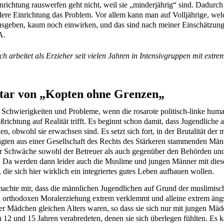
nrichtung rauswerfen geht nicht, weil sie „minderjährig“ sind. Dadur
ere Einrichtung das Problem. Vor allem kann man auf Volljährige, welc
usgeben, kaum noch einwirken, und das sind nach meiner Einschätzung
A.
h arbeitet als Erzieher seit vielen Jahren in Intensivgruppen mit extrem
ar von „Kopten ohne Grenzen„
e Schwierigkeiten und Probleme, wenn die rosarote politisch-linke huma
oßrichtung auf Realität trifft. Es beginnt schon damit, dass Jugendliche a
en, obwohl sie erwachsen sind. Es setzt sich fort, in der Brutalität der
ägten aus einer Gesellschaft des Rechts des Stärkeren stammenden Män
r Schwäche sowohl der Betreuer als auch gegenüber den Behörden und
. Da werden dann leider auch die Muslime und jungen Männer mit dies
die sich hier wirklich ein integriertes gutes Leben aufbauen wollen.
achte mir, dass die männlichen Jugendlichen auf Grund der muslimisc
ch orthodoxen Moralerziehung extrem verklemmt und alleine extrem ängs
r Mädchen gleichen Alters waren, so dass sie sich nur mit jungen Mä
 12 und 15 Jahren verabredeten, denen sie sich überlegen fühlten. Es 