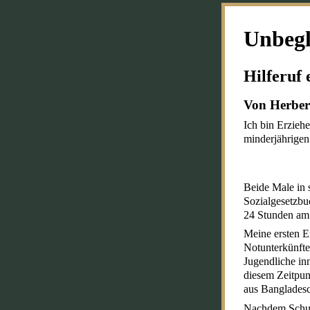
Unbegl
Hilferuf 
Von Herber
Ich bin Erzieh
minderjährigen
Beide Male in 
Sozialgesetzbu
24 Stunden am
Meine ersten E
Notunterkünfte
Jugendliche i
diesem Zeitpun
aus Bangladesc
Nachdem Schulp