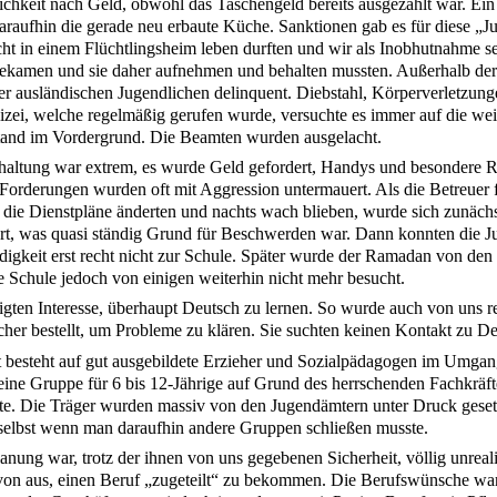
lichkeit nach Geld, obwohl das Taschengeld bereits ausgezahlt war. Ein
araufhin die gerade neu erbaute Küche. Sanktionen gab es für diese „J
icht in einem Flüchtlingsheim leben durften und wir als Inobhutnahme s
 bekamen und sie daher aufnehmen und behalten mussten. Außerhalb der
er ausländischen Jugendlichen delinquent. Diebstahl, Körperverletzung
lizei, welche regelmäßig gerufen wurde, versuchte es immer auf die we
tand im Vordergrund. Die Beamten wurden ausgelacht.
altung war extrem, es wurde Geld gefordert, Handys und besondere R
orderungen wurden oft mit Aggression untermauert. Als die Betreuer 
die Dienstpläne änderten und nachts wach blieben, wurde sich zunächs
t, was quasi ständig Grund für Beschwerden war. Dann konnten die J
gkeit erst recht nicht zur Schule. Später wurde der Ramadan von de
e Schule jedoch von einigen weiterhin nicht mehr besucht.
gten Interesse, überhaupt Deutsch zu lernen. So wurde auch von uns r
cher bestellt, um Probleme zu klären. Sie suchten keinen Kontakt zu D
besteht auf gut ausgebildete Erzieher und Sozialpädagogen im Umgan
ine Gruppe für 6 bis 12-Jährige auf Grund des herrschenden Fachkräf
te. Die Träger wurden massiv von den Jugendämtern unter Druck gese
elbst wenn man daraufhin andere Gruppen schließen musste.
anung war, trotz der ihnen von uns gegebenen Sicherheit, völlig unreal
von aus, einen Beruf „zugeteilt“ zu bekommen. Die Berufswünsche war