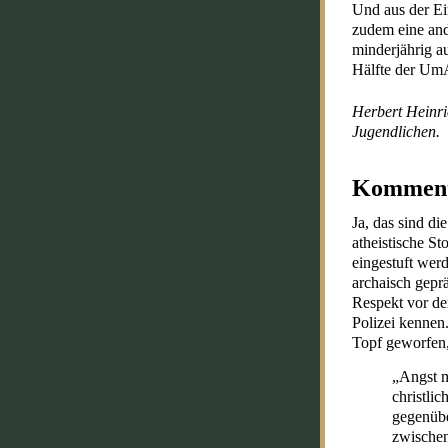
Und aus der Ei
zudem eine and
minderjährig a
Hälfte der Um
Herbert Heinric
Jugendlichen.
Komment
Ja, das sind di
atheistische St
eingestuft werd
archaisch gepr
Respekt vor de
Polizei kennen
Topf geworfen, 
„Angst m
christli
gegenübe
zwischen