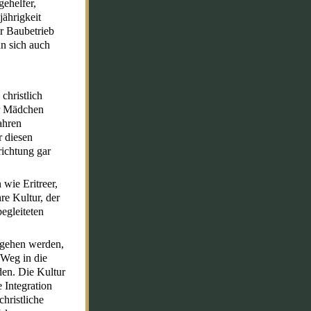
ehelfer,
jährigkeit
r Baubetrieb
n sich auch
christlich
er Mädchen
ahren
r diesen
ichtung gar
wie Eritreer,
re Kultur, der
begleiteten
g gehen werden,
 Weg in die
den. Die Kultur
 Integration
hristliche