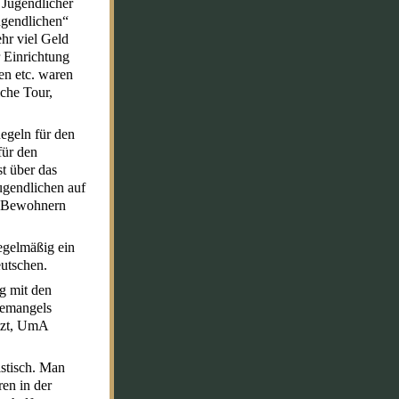
 Jugendlicher
ugendlichen“
ehr viel Geld
 Einrichtung
en etc. waren
iche Tour,
egeln für den
für den
t über das
ugendlichen auf
n Bewohnern
egelmäßig ein
eutschen.
g mit den
temangels
tzt, UmA
istisch. Man
en in der