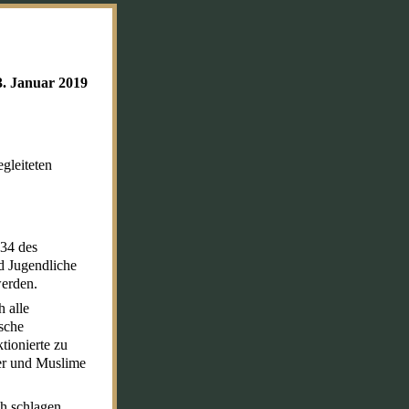
3. Januar 2019
gleiteten
34 des
d Jugendliche
erden.
 alle
sche
ionierte zu
rer und Muslime
ch schlagen