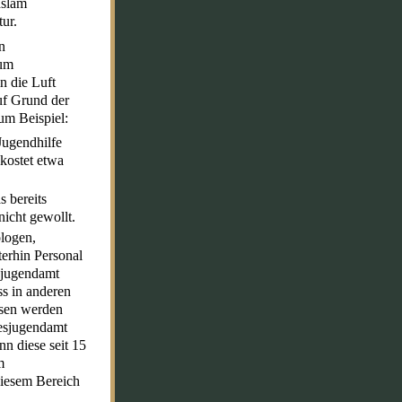
Islam
ur.
n
zum
n die Luft
auf Grund der
um Beispiel:
 Jugendhilfe
kostet etwa
 bereits
nicht gewollt.
ologen,
terhin Personal
sjugendamt
ss in anderen
ssen werden
esjugendamt
n diese seit 15
m
diesem Bereich