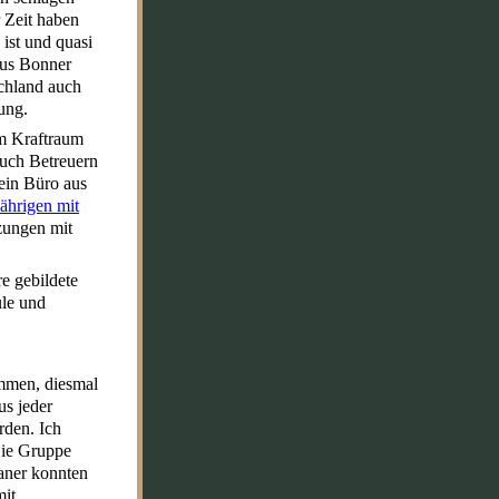
 Zeit haben
 ist und quasi
aus Bonner
chland auch
ung.
im Kraftraum
auch Betreuern
ein Büro aus
Jährigen mit
tzungen mit
re gebildete
ule und
ammen, diesmal
us jeder
den. Ich
Die Gruppe
taner konnten
mit