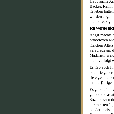
Hauptsache Arz
Bäcker, Reinig
gegeben hätten
wurden abgebro
nicht dreckig 
Ich werde nic
Angst machte m
orthodoxen Mor
gleichen Alter
verabredeten, 
Mädchen, welch
nicht verfolgt 
Es gab auch Flü
oder die gener
sie eigentlich 
minderjährigen
Es gab definit
gerade die asia
Sozialkassen d
der meisten Jug
bei den meisten