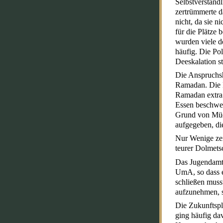
Selbstverständ
zertrümmerte d
nicht, da sie n
für die Plätze
wurden viele d
häufig. Die Po
Deeskalation s
Die Anspruchsh
Ramadan. Die F
Ramadan extra 
Essen beschwer
Grund von Müdi
aufgegeben, di
Nur Wenige zei
teurer Dolmets
Das Jugendamt 
UmA, so dass e
schließen muss
aufzunehmen, s
Die Zukunftspl
ging häufig da