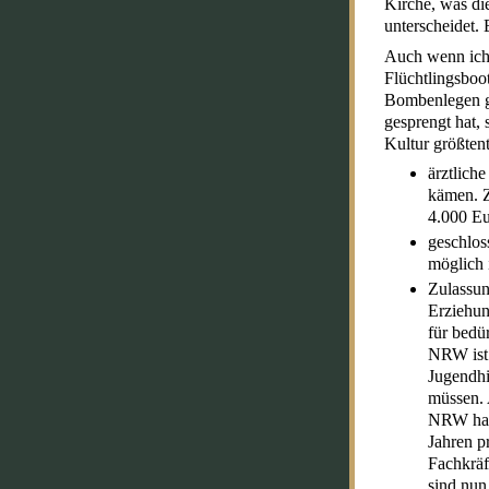
Kirche, was di
unterscheidet. 
Auch wenn ich 
Flüchtlingsboo
Bombenlegen ge
gesprengt hat, 
Kultur größten
ärztlich
kämen. Z
4.000 Eu
geschlos
möglich i
Zulassun
Erziehun
für bedü
NRW ist 
Jugendhi
müssen. 
NRW hat 
Jahren p
Fachkräf
sind nun 