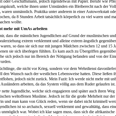
t oder Geschäftsmann, jedoch irgendetwas mit Papier. Berufe wie Pfleg
ungskraft, welche ihnen unter Umständen ein Bleiberecht nach der Voll
, waren unmännlich. Praktika unter anderem in einer Autowerkstatt ode
chen, da 8 Stunden Arbeit tatsächlich körperlich zu viel waren und ma
machen wollte.
ht mehr mit UmAs arbeiten
ir, dass die männlichen Jugendlichen auf Grund der muslimischen und 
alerziehung extrem verklemmt und alleine extrem ängstlich gegenüb
s waren, so dass sie sich nur mit jungen Mädchen zwischen 12 und 15 J
denen sie sich überlegen fühlten. Es kam auch zu Übergriffen gegenübe
e sich jedoch nur im Bereich der Nötigung befanden und von der Einr
wurden.
chtlinge, die nicht vor Krieg, sondern vor dem Wehrdienst davonliefen 
ell den Wunsch nach der westlichen Lebensweise hatten. Diese ließen ih
entflohen, jedoch nicht zurück. Mein Fazit: Ich werde nicht mehr mit un
 Ausländern arbeiten, da das System völlig aus dem Ruder gelaufen ist.
iv nette Jugendliche, welche sich engagieren und später auch ihren We
tischen weltoffenen Muslime. Jedoch ist für die große Mehrheit nur der
rin und man kann von Glück reden, wenn sie dabei nicht kriminell wer
endlichen ist so archaisch, sexuell verklemmt und gewalttätig, dass eine
 unmöglich war. Wobei ich klar sagen muss, dass sich die afrikanische c