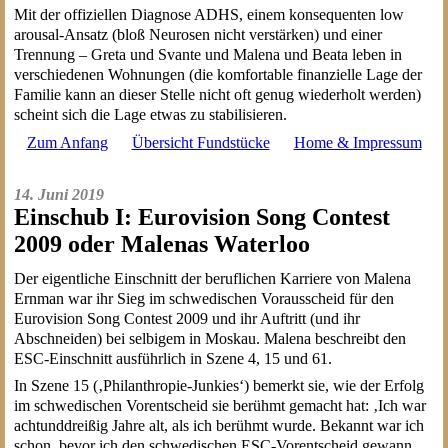
Mit der offiziellen Diagnose ADHS, einem konsequenten low
arousal-Ansatz (bloß Neurosen nicht verstärken) und einer
Trennung – Greta und Svante und Malena und Beata leben in
verschiedenen Wohnungen (die komfortable finanzielle Lage der
Familie kann an dieser Stelle nicht oft genug wiederholt werden)
scheint sich die Lage etwas zu stabilisieren.
Zum Anfang
Übersicht Fundstücke
Home & Impressum
14. Juni 2019
Einschub I: Eurovision Song Contest
2009 oder Malenas Waterloo
Der eigentliche Einschnitt der beruflichen Karriere von Malena
Ernman war ihr Sieg im schwedischen Vorausscheid für den
Eurovision Song Contest 2009 und ihr Auftritt (und ihr
Abschneiden) bei selbigem in Moskau. Malena beschreibt den
ESC-Einschnitt ausführlich in Szene 4, 15 und 61.
In Szene 15 (‚Philanthropie-Junkies‘) bemerkt sie, wie der Erfolg
im schwedischen Vorentscheid sie berühmt gemacht hat: ‚Ich war
achtunddreißig Jahre alt, als ich berühmt wurde. Bekannt war ich
schon, bevor ich den schwedischen ESC-Vorentscheid gewann.