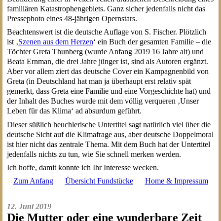
familiären Katastrophengebiets. Ganz sicher jedenfalls nicht das
Pressephoto eines 48-jährigen Opernstars.
Beachtenswert ist die deutsche Auflage von S. Fischer. Plötzlich
ist ‚
Szenen aus dem Herzen
‘ ein Buch der gesamten Familie – die
Töchter Greta Thunberg (wurde Anfang 2019 16 Jahre alt) und
Beata Ernman, die drei Jahre jünger ist, sind als Autoren ergänzt.
Aber vor allem ziert das deutsche Cover ein Kampagnenbild von
Greta (in Deutschland hat man ja überhaupt erst relativ spät
gemerkt, dass Greta eine Familie und eine Vorgeschichte hat) und
der Inhalt des Buches wurde mit dem völlig verqueren ‚Unser
Leben für das Klima‘ ad absurdum geführt.
Dieser süßlich heuchlerische Untertitel sagt natürlich viel über die
deutsche Sicht auf die Klimafrage aus, aber deutsche Doppelmoral
ist hier nicht das zentrale Thema. Mit dem Buch hat der Untertitel
jedenfalls nichts zu tun, wie Sie schnell merken werden.
Ich hoffe, damit konnte ich Ihr Interesse wecken.
Zum Anfang
Übersicht Fundstücke
Home & Impressum
12. Juni 2019
Die Mutter oder eine wunderbare Zeit