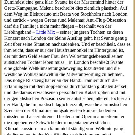
Zumindest eine ganz klar: Svante ist der Mastermind hinter der
Greta-Kampagne. Malena beschreibt dies ziemlich plastisch. Auf
dem Weg im Elektroauto mit Beata von Stockholm nach London
und zurück – wegen Gretas (und Malenas) Anti-Flug-Obsession
darf die Familie ja nicht mehr fliegen – beschallt von der
Lieblingsband –
Little Mix
– seiner jüngeren Tochter, zu deren
Konzert nach London der kleine Ausflug geht, hat Svante genug
Zeit über seine Situation nachzudenken. Und er beschließt, dass es
ihm reicht, dass er nur der Hausfrauenonkel im Hintergrund ist,
der mit dem Geld seiner Frau den Weltrettungslebensstil seiner
autistischen Tochter leben muss – in London beschließt Svante
eine globale Weltklimarettungsbewegung loszutreten und die
westliche Wohlstandswelt in die Mitverantwortung zu nehmen.
Das nötige Rüstzeug hat er an der Hand: Trainiert durch die
Erfahrungen mit dem doppelmoraldurchtränkten globalen Jet-set
und die daraus erwachsenen persönlichen Katastrophen und mit
der genialistischen Präzision seiner autistischen, älteren Tochter an
der Hand, die im praktisch täglich erzählt, was die alarmistischen
Szenarien der Klimaforschungsaktivisten konkret bedeuten
müssten und als erfahrener Theater- und Opernmann erkennt er
die ungeheurere Schwäche der momentanen westlichen
Klimadiskussion – man kann nicht ständig vom Weltuntergang
fabulieren und in der Realität alles praktisch unverändert