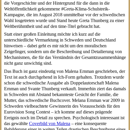
die Vorgeschichte und der Hintergrund für die dann in die
Weltöffentlichkeit gekommene #Greta-Klima-Schulstreik-
Kampagne, die im August 2018 unmittelbar vor der schwedischen
Wahl losgetreten wurde und Stand heute Greta Thunberg zu einer
Weltberühmtheit und auf den time-Titel gebracht hat.
Statt einer großen Einleitung möchte ich kurz auf die
unterschiedliche Vermarktung in Schweden und Deutschland
hinweisen – dabei geht es mir nicht um den moralischen
Zeigefinger, sondern um die Beschreibung und Detailierung von
Mechanismen, die für das Verständnis der Gesamtzusammenhänge
nicht ganz unwichtig sind.
Das Buch ist ganz eindeutig von Malena Ernman geschrieben, der
Text ist auch durchgehend in Ich-Form gehalten. Trotzdem wurde
schon die schwedische Ausgabe als Doppelautorschaft Malena
Ernman und Svante Thunberg verkauft. Immerhin ziert das damals
in Schweden mit Abstand bekannteste Gesicht der Familie, die
Mutter, das schwedische Buchcover. Melana Ernman war 2009 in
Schweden vielbeachtete Gewinnerin des Vorausscheids für den
Eurovision Song Contest – ich komme auf dieses prägende
Ereignis noch im Detail zu sprechen. Psychologisch interessant ist
das gewählte
Coverbild von Malena
– eine konsequente
Bebilderung einer in weiten Teilen drastischen Beschreibung eines