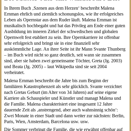
In Ihrem Buch ‚Szenen aus dem Herzen‘ beschreibt Malena
Ernman ehrlich und ziemlich schonungslos, wie ihr erfolgreiches
Leben als Opernstar aus dem Ruder läuft. Malena Ernman ist
musikalisch hochbegabt und hat das Privileg am Ende einer guten
Ausbildung im inneren Zirkel der schwedischen und globalen
Opernwelt fest etabliert zu sein. Ihre Opernkarriere ist offenbar
sehr erfolgreich und bringt sie in eine finanziell sehr
auskömmliche Lage. An ihrer Seite ist ihr Mann Svante Thunberg
– im Buch wird nicht so ganz deutlich, seit wann sie zusammen
sind, aber sie haben zwei gemeinsame Töchter, Greta (Jg. 2003)
und Beata (Jg. 2005) – laut Wikipedia sind sie seit 2004
verheiratet.
Malena Ernman beschreibt die Jahre bis zum Beginn der
familiären Katastrophenzeit als sehr glücklich. Svante verzichtet
nach Gretas Geburt (im Alter von 34 Jahren) auf seine eigene
Karriere als Schauspieler und Künstler und managt Malena und
die Familie. Malena charakterisiert eine insgesamt 12 Jahre
dauernde Zeit als ‚anstrengend, aber auch wahnsinnig schön‘:
Zwei Monate in einer Stadt und dann weiter zur nächsten: Berlin,
Paris, Wien, Amsterdam, Barcelona usw. usw.
Die Sommer verbringt die Familie, die wie erwähnt offenbar auf