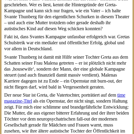
geschrieben. Wer es liest, kennt die Hintergründe der Greta-
Kampagne und kann sich nur fragen, wie ein Vater – ich halte
Svante Thunberg für den eigentlichen Schurken in diesem Theater
– und auch eine Mutter trotzdem oder gerade deshalb ihr
autistisches Kind auf diesen Weg schicken konnten?
Fakt ist, dass Svantes Kampagne unfassbar erfolgreich war. Gretas
Schulstreik war ein medialer und öffentlicher Erfolg, global und
vor allem in Deutschland.
Svante Thunberg ist damit mit Hilfe seiner Tochter Greta aus dem
Schatten seiner Frau Malena getreten – er ist plötzlich nicht mehr
das ‚housewife‘, sondern der Mann, der eine globale Kampagne
steuert (und auch finanziell damit massiv verdient). Malenas
Karriere dagegen ist zu Ende – ein Opernstar mit burn-out, der
nicht fliegen darf, wird bald in Vergessenheit geraten.
Der neue Star ist Greta, die Vatertochter, porträtiert auf dem
time
magazine-Titel
als ein Opernstar, der nicht singt, sondern Haltung
zeigt. Für mich eine schlimme und brandgefährliche Entwicklung:
Die Mutter, die aus eigener bitterer Erfahrung und der ihrer beiden
Töchter vor dem neuropsychatrischen fall-out der modernen
Gesellschaft gerade für Mädchen und Frauen warnt, muss
zusehen, wie ihre ältere autistische Tochter der Öffentlichkeit im