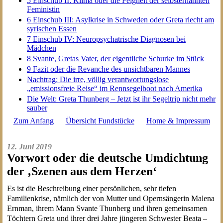
5 Einschub II: Klima oder die Feigheit der selbsternannten
Feministin
6 Einschub III: Asylkrise in Schweden oder Greta riecht am
syrischen Essen
7 Einschub IV: Neuropsychatrische Diagnosen bei
Mädchen
8 Svante, Gretas Vater, der eigentliche Schurke im Stück
9 Fazit oder die Revanche des unsichtbaren Mannes
Nachtrag: Die irre, völlig verantwortungslose
„emissionsfreie Reise“ im Rennsegelboot nach Amerika
Die Welt: Greta Thunberg – Jetzt ist ihr Segeltrip nicht mehr
sauber
Zum Anfang
Übersicht Fundstücke
Home & Impressum
12. Juni 2019
Vorwort oder die deutsche Umdichtung
der ‚Szenen aus dem Herzen‘
Es ist die Beschreibung einer persönlichen, sehr tiefen
Familienkrise, nämlich der von Mutter und Opernsängerin Malena
Ernman, ihrem Mann Svante Thunberg und ihren gemeinsamen
Töchtern Greta und ihrer drei Jahre jüngeren Schwester Beata –