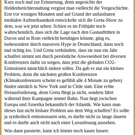
Kurz noch mal zur Erinnerung, denn angesichts der
Heldenberichterstattung vergisst man vielleicht die Vorgeschichte.
Erst vor wenigen Monaten und auf Grund der unfassbaren
medialen Aufmerksamkeit entwickelte sich die Greta-Show zu
dem, was wir jetzt sehen: Schien es im Frühjahr noch
wahrscheinlich, dass sich die Lage nach den Gastauftritten in
Davos und in Rom vielleicht beruhigen könnte, ging es,
insbesondere durch massiven Hype in Deutschland, dann noch
mal richtig los. Und Greta verkündete, dass sie nun ein Jahr
schulfrei nimmt um durch persönliche Anwesenheit bei diversen
Konferenzen dafür zu sorgen, dass jetzt die globalen CO2-
Emissionen tatsächlich sinken sollen. Da gab es nur ein kleines
Problem, denn die nächsten großen Konferenzen
(Klimakonferenzen scheint es gefühlt alle 4 Monate zu geben)
finden nämlich in New York und in Chile statt. Eine echte
Herausforderung, denn Greta fliegt ja nicht, sondern fährt
während ihrer Kampagne immer Bahn. Nun liegt zwischen
Europa und Amerika bekanntlich der Atlantik. Wie kann man
dieses fast nicht lösbare Problem aus dem Weg schaffen? Es sollte
ja symbolisch emissionsarm sein, es durfte nicht zu lange dauern
und es durfte auch nicht nach einer Luxuslösung aussehen.
Was dann passierte, kann ich immer noch kaum fassen: