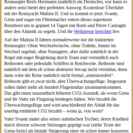
Rennsegler Boris Herrmann (natürlich ein Deutscher, wie kann es
anders sein) bietet den perfekten Ausweg: Kostenlose Überfahrt
mit der Rennyacht Malizia II. Und so kommt es jetzt: Svante,
Greta und sogar ein Filmemacher entern dieses superteure
Rennboot um in geplant 14 Tagen mit Boris und Pierre Casiraghi
über den Atlantik zu segeln. Und die
Weltpresse berichtet
live.
Auf der Malizia II fahren normalerweise nur die trainierten
Rennsegler: Ohne Wechselwäsche, ohne Toilette, immer im
Wechsel segelnd, ohne Passagiere, aber dafür natürlich in der
Regel mit enger Begleitung durch Team und vermutlich auch
Beibooten oder jedenfalls Schiffen in Reichweite. Beiboote sind
natürlich mit dem eh schon abstrusen Set-up nicht vereinbar, denn
dann wäre die Reise natürlich nicht formal „emissionsfrei“.
Beiboote gibt es zwar nicht, aber Überwachungsflüge. Insgesamt
sollen dabei mehr als hundert Flugeinsätze zusammenkommen.
Das gibt einen tausendfach höheren CO2-Ausstoß, als wenn Greta
und ihr Vater ein Flugzeug bestiegen hätten. Wer bezahlt die
Überwachungsflüge und wird anschleißend der Ablaß für das
unnötig emittierte CO2 bezahlt – wenn ja, von wem?
Vater Svante mutet also seiner autistischen Tochter, deren Kindheit
durch diverse schwere Störungen geprägt war (siehe Texte der
Greta-Serie) als brutale Steigerung einer eh schon immer krasseren