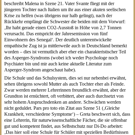
beschreibt Malena in Szene 21. Vater Svante fliegt mit der
jüngeren Tochter nach Italien um ihr aus einer akuten seelischen
Krise zu helfen (was übrigens nur halb gelingt), nach der
Rückkehr empfängt die Schwester die beiden mit dem Vorwurf:
‚Ihr habt gerade einen CO2-Ausstoß in Höhe von 2,7 Tonnen
verursacht. Das entspricht der Jahresemission von fünf
Einwohnern des Senegal‘. Der deutlich unterentwickelte
empathische Zug ist ja mittlerweile auch in Deutschland bemerkt
worden – dies ist vermutlich aber eher ein charakteristischer Teil
des Asperger-Syndroms (wobei ich weder Psychologe noch
Psychiater bin und mir auch keine aktuelle Literatur zum
Asperger-Syndrom angeschaut habe).
Die Schule und das Schulsystem, dies sei nur nebenbei erwähnt,
sehen übrigens sowohl Mutter als auch Tochter eher als Feinde.
Zwar werden mehrere Lehrerinnen freundlich erwähnt, aber der
Grundton ist ernüchtert, oft verbittert, aber auch durchsetzt von
sehr hohem Anspruchsdenken an andere. Schwächen werden
nicht geduldet. Pars pro toto ein Zitat aus Szene 51 (‚Gleiche
Krankheit, verschiedene Symptome‘) – Greta beschwert sich, dass
eine Lehrerin, für naturwissenschaftliche Fächer, die sie offenbar
gut und kompetent findet, aus Selbstschutz nur Di-Do arbeitet:
‚Das hier soll eine Schule für Schüler mit speziellen Bedürfnissen