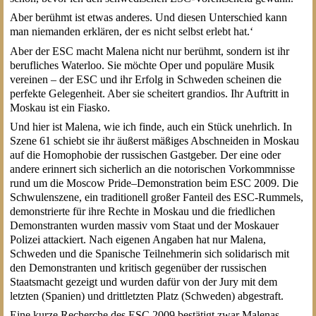
Aber berühmt ist etwas anderes. Und diesen Unterschied kann
man niemanden erklären, der es nicht selbst erlebt hat.‘
Aber der ESC macht Malena nicht nur berühmt, sondern ist ihr
berufliches Waterloo. Sie möchte Oper und populäre Musik
vereinen – der ESC und ihr Erfolg in Schweden scheinen die
perfekte Gelegenheit. Aber sie scheitert grandios. Ihr Auftritt in
Moskau ist ein Fiasko.
Und hier ist Malena, wie ich finde, auch ein Stück unehrlich. In
Szene 61 schiebt sie ihr äußerst mäßiges Abschneiden in Moskau
auf die Homophobie der russischen Gastgeber. Der eine oder
andere erinnert sich sicherlich an die notorischen Vorkommnisse
rund um die Moscow Pride–Demonstration beim ESC 2009. Die
Schwulenszene, ein traditionell großer Fanteil des ESC-Rummels,
demonstrierte für ihre Rechte in Moskau und die friedlichen
Demonstranten wurden massiv vom Staat und der Moskauer
Polizei attackiert. Nach eigenen Angaben hat nur Malena,
Schweden und die Spanische Teilnehmerin sich solidarisch mit
den Demonstranten und kritisch gegenüber der russischen
Staatsmacht gezeigt und wurden dafür von der Jury mit dem
letzten (Spanien) und drittletzten Platz (Schweden) abgestraft.
Eine kurze Recherche des ESC 2009 bestätigt zwar Malenas