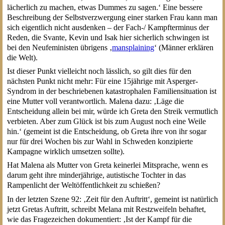
lächerlich zu machen, etwas Dummes zu sagen.‘ Eine bessere
Beschreibung der Selbstverzwergung einer starken Frau kann man
sich eigentlich nicht ausdenken – der Fach-/ Kampfterminus der
Reden, die Svante, Kevin und Isak hier sicherlich schwingen ist
bei den Neufeministen übrigens ‚
mansplaining
‘ (Männer erklären
die Welt).
Ist dieser Punkt vielleicht noch lässlich, so gilt dies für den
nächsten Punkt nicht mehr: Für eine 15jährige mit Asperger-
Syndrom in der beschriebenen katastrophalen Familiensituation ist
eine Mutter voll verantwortlich. Malena dazu: ‚Läge die
Entscheidung allein bei mir, würde ich Greta den Streik vermutlich
verbieten. Aber zum Glück ist bis zum August noch eine Weile
hin.‘ (gemeint ist die Entscheidung, ob Greta ihre von ihr sogar
nur für drei Wochen bis zur Wahl in Schweden konzipierte
Kampagne wirklich umsetzen sollte).
Hat Malena als Mutter von Greta keinerlei Mitsprache, wenn es
darum geht ihre minderjährige, autistische Tochter in das
Rampenlicht der Weltöffentlichkeit zu schießen?
In der letzten Szene 92: ‚Zeit für den Auftritt‘, gemeint ist natürlich
jetzt Gretas Auftritt, schreibt Melana mit Restzweifeln behaftet,
wie das Fragezeichen dokumentiert: ‚Ist der Kampf für die