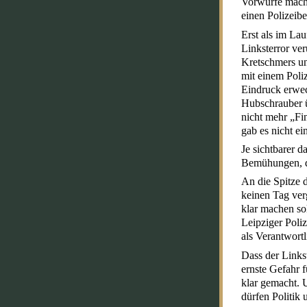
Vorwürfe macht
einen Polizeib
Erst als im La
Linksterror ve
Kretschmers und
mit einem Poli
Eindruck erweck
Hubschrauber ü
nicht mehr „Fi
gab es nicht ei
Je sichtbarer d
Bemühungen, de
An die Spitze 
keinen Tag ver
klar machen sol
Leipziger Poliz
als Verantwort
Dass der Links
ernste Gefahr 
klar gemacht. U
dürfen Politik