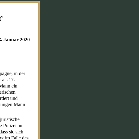
r
3. Januar 2020
pagne, in der
 als 17-
 Mann ein
erischen
rdert und
n jungen Mann
juristische
e Polizei auf
ass sie sich
g im Falle des