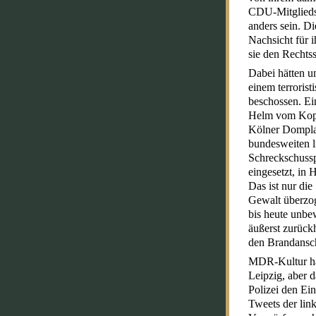
CDU-Mitglieds,
anders sein. D
Nachsicht für 
sie den Rechtss
Dabei hätten um
einem terroris
beschossen. Ei
Helm vom Kopf 
Kölner Domplat
bundesweiten l
Schreckschussp
eingesetzt, in 
Das ist nur die
Gewalt überzog
bis heute unbe
äußerst zurück
den Brandanschl
MDR-Kultur hat
Leipzig, aber d
Polizei den Ein
Tweets der lin