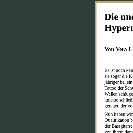
Die un
Hyperm
Von Vera L
Es ist noch ke
sie sogar die K
jähriger bei ei
Tattoo der Sch
Wellen schluge
knickte schlie
gerettet, der vo
Nun haben wir i
Qualifikation b
der Bassgitarre
von ihrem dama