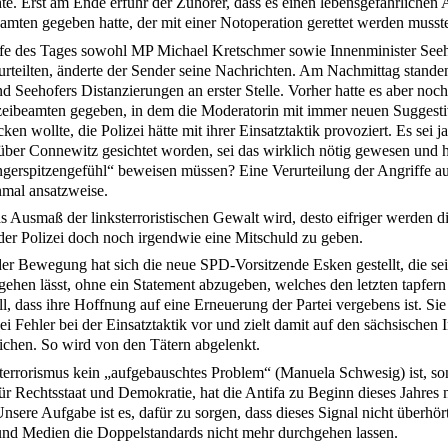
e. Erst am Ende erfuhr der Zuhörer, dass es einen lebensgefährlichen A
eamten gegeben hatte, der mit einer Notoperation gerettet werden musst
ufe des Tages sowohl MP Michael Kretschmer sowie Innenminister See
rurteilten, änderte der Sender seine Nachrichten. Am Nachmittag stand
 Seehofers Distanzierungen an erster Stelle. Vorher hatte es aber noch
zeibeamten gegeben, in dem die Moderatorin mit immer neuen Suggest
en wollte, die Polizei hätte mit ihrer Einsatztaktik provoziert. Es sei ja
ber Connewitz gesichtet worden, sei das wirklich nötig gewesen und hä
ngerspitzengefühl“ beweisen müssen? Eine Verurteilung der Angriffe a
nmal ansatzweise.
as Ausmaß der linksterroristischen Gewalt wird, desto eifriger werden d
r Polizei doch noch irgendwie eine Mitschuld zu geben.
der Bewegung hat sich die neue SPD-Vorsitzende Esken gestellt, die sei
gehen lässt, ohne ein Statement abzugeben, welches den letzten tapfe
l, dass ihre Hoffnung auf eine Erneuerung der Partei vergebens ist. Sie
ei Fehler bei der Einsatztaktik vor und zielt damit auf den sächsischen 
lichen. So wird von den Tätern abgelenkt.
terrorismus kein „aufgebauschtes Problem“ (Manuela Schwesig) ist, so
für Rechtsstaat und Demokratie, hat die Antifa zu Beginn dieses Jahres
nsere Aufgabe ist es, dafür zu sorgen, dass dieses Signal nicht überhör
 und Medien die Doppelstandards nicht mehr durchgehen lassen.