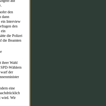
ngriff auf
e.
hofer den
en dann
 ein Interview
ivfragen den
 ein
tte die Polizei
uf die Beamten
ie
t ihrer Wahl
rn SPD-Wählern
 warf der
Innenminister
ndern eine
 nachdrücklich
t wird. Wir