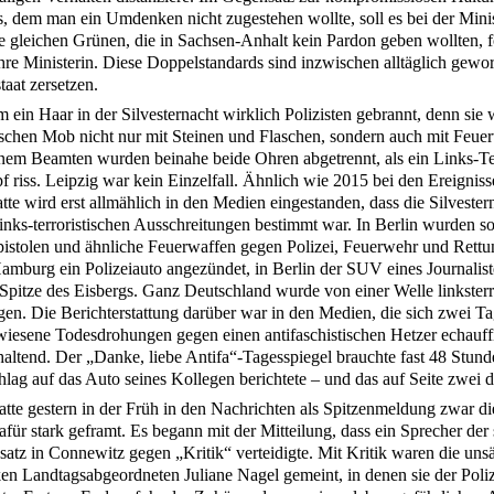
 dem man ein Umdenken nicht zugestehen wollte, soll es bei der Mini
ie gleichen Grünen, die in Sachsen-Anhalt kein Pardon geben wollten, 
ihre Ministerin. Diese Doppelstandards sind inzwischen alltäglich gew
taat zersetzen.
 ein Haar in der Silvesternacht wirklich Polizisten gebrannt, denn sie
tischen Mob nicht nur mit Steinen und Flaschen, sondern auch mit Feu
nem Beamten wurden beinahe beide Ohren abgetrennt, als ein Links-Te
riss. Leipzig war kein Einzelfall. Ähnlich wie 2015 bei den Ereigniss
te wird erst allmählich in den Medien eingestanden, dass die Silvester
inks-terroristischen Ausschreitungen bestimmt war. In Berlin wurden s
istolen und ähnliche Feuerwaffen gegen Polizei, Feuerwehr und Rettu
Hamburg ein Polizeiauto angezündet, in Berlin der SUV eines Journalist
 Spitze des Eisbergs. Ganz Deutschland wurde von einer Welle linksterr
en. Die Berichterstattung darüber war in den Medien, die sich zwei T
wiesene Todesdrohungen gegen einen antifaschistischen Hetzer echauffi
haltend. Der „Danke, liebe Antifa“-Tagesspiegel brauchte fast 48 Stund
ag auf das Auto seines Kollegen berichtete – und das auf Seite zwei de
te gestern in der Früh in den Nachrichten als Spitzenmeldung zwar die
afür stark geframt. Es begann mit der Mitteilung, dass ein Sprecher der
satz in Connewitz gegen „Kritik“ verteidigte. Mit Kritik waren die uns
ken Landtagsabgeordneten Juliane Nagel gemeint, in denen sie der Poliz