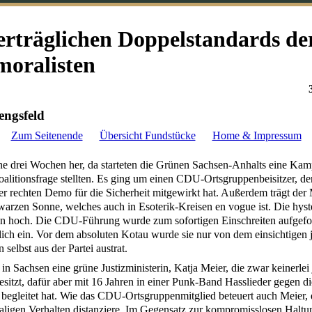
erträglichen Doppelstandards de
oralisten
engsfeld
Zum Seitenende
Übersicht Fundstücke
Home & Impressum
ine drei Wochen her, da starteten die Grünen Sachsen-Anhalts eine Kam
oalitionsfrage stellten. Es ging um einen CDU-Ortsgruppenbeisitzer, der
ner rechten Demo für die Sicherheit mitgewirkt hat. Außerdem trägt der
warzen Sonne, welches auch in Esoterik-Kreisen en vogue ist. Die hyst
n hoch. Die CDU-Führung wurde zum sofortigen Einschreiten aufgefo
ßlich ein. Vor dem absoluten Kotau wurde sie nur von dem einsichtige
n selbst aus der Partei austrat.
n Sachsen eine grüne Justizministerin, Katja Meier, die zwar keinerlei 
esitzt, dafür aber mit 16 Jahren in einer Punk-Band Hasslieder gegen di
 begleitet hat. Wie das CDU-Ortsgruppenmitglied beteuert auch Meier, d
ligen Verhalten distanziere. Im Gegensatz zur kompromisslosen Haltun