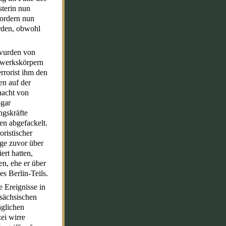
sterin nun
fordern nun
orden, obwohl
 wurden von
erwerkskörpern
rrorist ihm den
en auf der
nacht von
ogar
ngskräfte
en abgefackelt.
oristischer
age zuvor über
ert hatten,
en, ehe er über
s Berlin-Teils.
 Ereignisse in
 sächsischen
äglichen
ei wirre