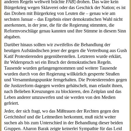
anderen Regeln weltweit brächte
FAB
] drohen. Das wäre kein
Bürgerkrieg wegen Sklaverei oder das Geschick der Nation; es ist
das Drohen mit Bürgerkrieg von Leuten die – genau wie am
sechsten Januar – das Ergebnis einer demokratischen Wahl nicht
anerkennen, in der jene, die für die Regierung stimmten, die
Reformvorschläge genau kannten und ihre Stimme in diesem Sinn
abgaben.
Darüber hinaus sollten wir zweifellos die Behandlung der
heutigen Aufständischen jener der gegen die Vertreibung aus Gush
Katif Protestierenden gegenüberstellen. Letzteren wurde erklärt,
ihr Widerspruch sei ein Bruch der demokratischen Regeln.
Tausende wurden gefangengenommen und weitere Tausende
wurden durch von der Regierung willkürlich gesperrte Straßen
und Versammlungspunkte ferngehalten. Die Protestierenden gegen
die Justizreform dagegen werden gehätschelt, man erlaubt ihnen,
nach Belieben Kreuzungen zu blockieren, den Zeitplan und das
Leben anderer umzuwerfen und sie werden von den Medien
gefeiert.
Jeder, der sich fragt, wo das Mißtrauen der Rechten gegen den
Gerichtshof und die Leitmedien herkommt, muß nicht weiter
suchen als bis zum Unterschied in der Behandlung dieser beiden
Gruppen. Aharon Barak zeigte keinerlei Sympathie für das Leid