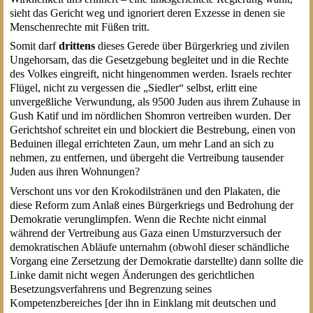
sieht das Gericht weg und ignoriert deren Exzesse in denen sie
Menschenrechte mit Füßen tritt.
Somit darf
drittens
dieses Gerede über Bürgerkrieg und zivilen
Ungehorsam, das die Gesetzgebung begleitet und in die Rechte
des Volkes eingreift, nicht hingenommen werden. Israels rechter
Flügel, nicht zu vergessen die „Siedler“ selbst, erlitt eine
unvergeßliche Verwundung, als 9500 Juden aus ihrem Zuhause in
Gush Katif und im nördlichen Shomron vertreiben wurden. Der
Gerichtshof schreitet ein und blockiert die Bestrebung, einen von
Beduinen illegal errichteten Zaun, um mehr Land an sich zu
nehmen, zu entfernen, und übergeht die Vertreibung tausender
Juden aus ihren Wohnungen?
Verschont uns vor den Krokodilstränen und den Plakaten, die
diese Reform zum Anlaß eines Bürgerkriegs und Bedrohung der
Demokratie verunglimpfen. Wenn die Rechte nicht einmal
während der Vertreibung aus Gaza einen Umsturzversuch der
demokratischen Abläufe unternahm (obwohl dieser schändliche
Vorgang eine Zersetzung der Demokratie darstellte) dann sollte die
Linke damit nicht wegen Änderungen des gerichtlichen
Besetzungsverfahrens und Begrenzung seines
Kompetenzbereiches [der ihn in Einklang mit deutschen und