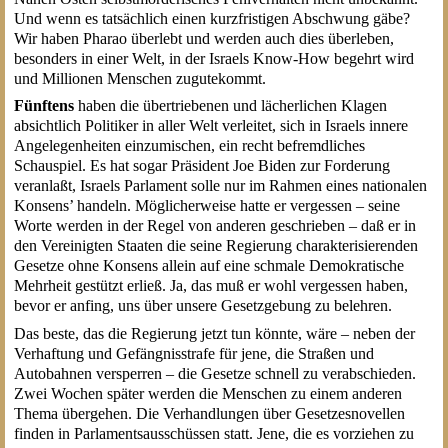
Und wenn es tatsächlich einen kurzfristigen Abschwung gäbe?
Wir haben Pharao überlebt und werden auch dies überleben,
besonders in einer Welt, in der Israels Know-How begehrt wird
und Millionen Menschen zugutekommt.
Fünftens
haben die übertriebenen und lächerlichen Klagen
absichtlich Politiker in aller Welt verleitet, sich in Israels innere
Angelegenheiten einzumischen, ein recht befremdliches
Schauspiel. Es hat sogar Präsident Joe Biden zur Forderung
veranlaßt, Israels Parlament solle nur im Rahmen eines nationalen
Konsens’ handeln. Möglicherweise hatte er vergessen – seine
Worte werden in der Regel von anderen geschrieben – daß er in
den Vereinigten Staaten die seine Regierung charakterisierenden
Gesetze ohne Konsens allein auf eine schmale Demokratische
Mehrheit gestützt erließ. Ja, das muß er wohl vergessen haben,
bevor er anfing, uns über unsere Gesetzgebung zu belehren.
Das beste, das die Regierung jetzt tun könnte, wäre – neben der
Verhaftung und Gefängnisstrafe für jene, die Straßen und
Autobahnen versperren – die Gesetze schnell zu verabschieden.
Zwei Wochen später werden die Menschen zu einem anderen
Thema übergehen. Die Verhandlungen über Gesetzesnovellen
finden in Parlamentsausschüssen statt. Jene, die es vorziehen zu