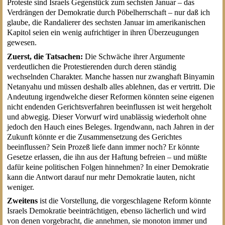
Proteste sind Israels Gegenstück zum sechsten Januar – das
Verdrängen der Demokratie durch Pöbelherrschaft – nur daß ich
glaube, die Randalierer des sechsten Januar im amerikanischen
Kapitol seien ein wenig aufrichtiger in ihren Überzeugungen
gewesen.
Zuerst, die Tatsachen:
Die Schwäche ihrer Argumente
verdeutlichen die Protestierenden durch deren ständig
wechselnden Charakter. Manche hassen nur zwanghaft Binyamin
Netanyahu und müssen deshalb alles ablehnen, das er vertritt. Die
Andeutung irgendwelche dieser Reformen könnten seine eigenen
nicht endenden Gerichtsverfahren beeinflussen ist weit hergeholt
und abwegig. Dieser Vorwurf wird unablässig wiederholt ohne
jedoch den Hauch eines Beleges. Irgendwann, nach Jahren in der
Zukunft könnte er die Zusammensetzung des Gerichtes
beeinflussen? Sein Prozeß liefe dann immer noch? Er könnte
Gesetze erlassen, die ihn aus der Haftung befreien – und müßte
dafür keine politischen Folgen hinnehmen? In einer Demokratie
kann die Antwort darauf nur mehr Demokratie lauten, nicht
weniger.
Zweitens
ist die Vorstellung, die vorgeschlagene Reform könnte
Israels Demokratie beeinträchtigen, ebenso lächerlich und wird
von denen vorgebracht, die annehmen, sie monoton immer und