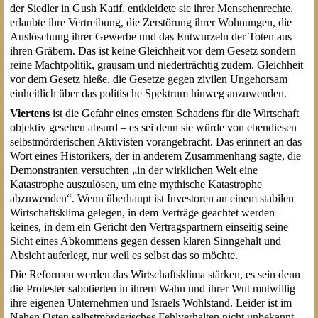
der Siedler in Gush Katif, entkleidete sie ihrer Menschenrechte,
erlaubte ihre Vertreibung, die Zerstörung ihrer Wohnungen, die
Auslöschung ihrer Gewerbe und das Entwurzeln der Toten aus
ihren Gräbern. Das ist keine Gleichheit vor dem Gesetz sondern
reine Machtpolitik, grausam und niederträchtig zudem. Gleichheit
vor dem Gesetz hieße, die Gesetze gegen zivilen Ungehorsam
einheitlich über das politische Spektrum hinweg anzuwenden.
Viertens
ist die Gefahr eines ernsten Schadens für die Wirtschaft
objektiv gesehen absurd – es sei denn sie würde von ebendiesen
selbstmörderischen Aktivisten vorangebracht. Das erinnert an das
Wort eines Historikers, der in anderem Zusammenhang sagte, die
Demonstranten versuchten „in der wirklichen Welt eine
Katastrophe auszulösen, um eine mythische Katastrophe
abzuwenden“. Wenn überhaupt ist Investoren an einem stabilen
Wirtschaftsklima gelegen, in dem Verträge geachtet werden –
keines, in dem ein Gericht den Vertragspartnern einseitig seine
Sicht eines Abkommens gegen dessen klaren Sinngehalt und
Absicht auferlegt, nur weil es selbst das so möchte.
Die Reformen werden das Wirtschaftsklima stärken, es sein denn
die Protester sabotierten in ihrem Wahn und ihrer Wut mutwillig
ihre eigenen Unternehmen und Israels Wohlstand. Leider ist im
Nahen Osten selbstmörderisches Fehlverhalten nicht unbekannt.