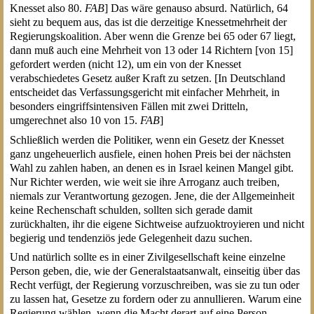
Knesset also 80.
FAB
] Das wäre genauso absurd. Natürlich, 64
sieht zu bequem aus, das ist die derzeitige Knessetmehrheit der
Regierungskoalition. Aber wenn die Grenze bei 65 oder 67 liegt,
dann muß auch eine Mehrheit von 13 oder 14 Richtern [von 15]
gefordert werden (nicht 12), um ein von der Knesset
verabschiedetes Gesetz außer Kraft zu setzen. [In Deutschland
entscheidet das Verfassungsgericht mit einfacher Mehrheit, in
besonders eingriffsintensiven Fällen mit zwei Dritteln,
umgerechnet also 10 von 15.
FAB
]
Schließlich werden die Politiker, wenn ein Gesetz der Knesset
ganz ungeheuerlich ausfiele, einen hohen Preis bei der nächsten
Wahl zu zahlen haben, an denen es in Israel keinen Mangel gibt.
Nur Richter werden, wie weit sie ihre Arroganz auch treiben,
niemals zur Verantwortung gezogen. Jene, die der Allgemeinheit
keine Rechenschaft schulden, sollten sich gerade damit
zurückhalten, ihr die eigene Sichtweise aufzuoktroyieren und nicht
begierig und tendenziös jede Gelegenheit dazu suchen.
Und natürlich sollte es in einer Zivilgesellschaft keine einzelne
Person geben, die, wie der Generalstaatsanwalt, einseitig über das
Recht verfügt, der Regierung vorzuschreiben, was sie zu tun oder
zu lassen hat, Gesetze zu fordern oder zu annullieren. Warum eine
Regierung wählen, wenn die Macht derart auf eine Person