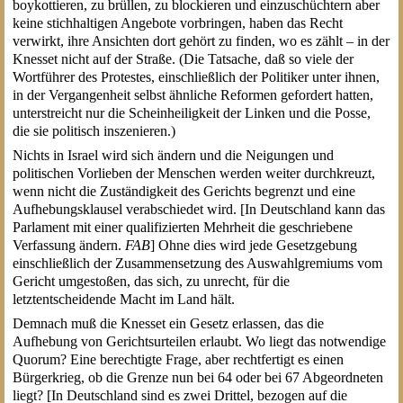
boykottieren, zu brüllen, zu blockieren und einzuschüchtern aber
keine stichhaltigen Angebote vorbringen, haben das Recht
verwirkt, ihre Ansichten dort gehört zu finden, wo es zählt – in der
Knesset nicht auf der Straße. (Die Tatsache, daß so viele der
Wortführer des Protestes, einschließlich der Politiker unter ihnen,
in der Vergangenheit selbst ähnliche Reformen gefordert hatten,
unterstreicht nur die Scheinheiligkeit der Linken und die Posse,
die sie politisch inszenieren.)
Nichts in Israel wird sich ändern und die Neigungen und
politischen Vorlieben der Menschen werden weiter durchkreuzt,
wenn nicht die Zuständigkeit des Gerichts begrenzt und eine
Aufhebungsklausel verabschiedet wird. [In Deutschland kann das
Parlament mit einer qualifizierten Mehrheit die geschriebene
Verfassung ändern.
FAB
] Ohne dies wird jede Gesetzgebung
einschließlich der Zusammensetzung des Auswahlgremiums vom
Gericht umgestoßen, das sich, zu unrecht, für die
letztentscheidende Macht im Land hält.
Demnach muß die Knesset ein Gesetz erlassen, das die
Aufhebung von Gerichtsurteilen erlaubt. Wo liegt das notwendige
Quorum? Eine berechtigte Frage, aber rechtfertigt es einen
Bürgerkrieg, ob die Grenze nun bei 64 oder bei 67 Abgeordneten
liegt? [In Deutschland sind es zwei Drittel, bezogen auf die