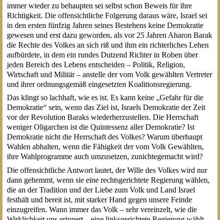
immer wieder zu behaupten sei selbst schon Beweis für ihre
Richtigkeit. Die offensichtliche Folgerung daraus wäre, Israel sei
in den ersten fünfzig Jahren seines Bestehens keine Demokratie
gewesen und erst dazu geworden, als vor 25 Jahren Aharon Barak
die Rechte des Volkes an sich riß und ihm ein richterliches Lehen
aufbürdete, in dem ein rundes Dutzend Richter in Roben über
jeden Bereich des Lebens entscheiden – Politik, Religion,
Wirtschaft und Militär – anstelle der vom Volk gewählten Vertreter
und ihrer ordnungsgemäß eingesetzten Koalitionsregierung.
Das klingt so lachhaft, wie es ist. Es kann keine „Gefahr für die
Demokratie“ sein, wenn das Ziel ist, Israels Demokratie der Zeit
vor der Revolution Baraks wiederherzustellen. Die Herrschaft
weniger Oligarchen ist die Quintessenz aller Demokratie? Ist
Demokratie nicht die Herrschaft des Volkes? Warum überhaupt
Wahlen abhalten, wenn die Fähigkeit der vom Volk Gewählten,
ihre Wahlprogramme auch umzusetzen, zunichtegemacht wird?
Die offensichtliche Antwort lautet, der Wille des Volkes wird nur
dann gehemmt, wenn sie eine rechtsgerichtete Regierung wählen,
die an der Tradition und der Liebe zum Volk und Land Israel
festhält und bereit ist, mit starker Hand gegen unsere Feinde
einzugreifen. Wann immer das Volk – sehr vereinzelt, wie die
Wirklichkeit uns erinnert – eine linksgerichtete Regierung wählt,