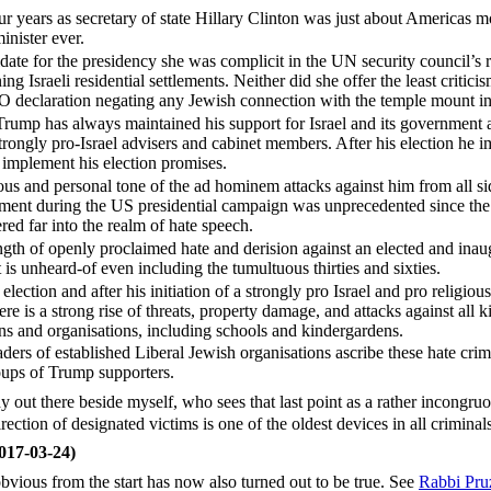
ur years as secretary of state Hillary Clinton was just about Americas mo
inister ever.
date for the presidency she was complicit in the UN security council’s 
g Israeli residential settlements. Neither did she offer the least criticis
eclaration negating any Jewish connection with the temple mount in
rump has always maintained his support for Israel and its government
strongly pro-Israel advisers and cabinet members. After his election he 
 implement his election promises.
ous and personal tone of the ad hominem attacks against him from all si
hment during the US presidential campaign was unprecedented since the 
red far into the realm of hate speech.
ngth of openly proclaimed hate and derision against an elected and inau
 is unheard-of even including the tumultuous thirties and sixties.
 election and after his initiation of a strongly pro Israel and pro religio
ere is a strong rise of threats, property damage, and attacks against all 
ions and organisations, including schools and kindergardens.
ers of established Liberal Jewish organisations ascribe these hate crime
ups of Trump supporters.
y out there beside myself, who sees that last point as a rather incongru
ection of designated victims is one of the oldest devices in all criminals
17-03-24)
vious from the start has now also turned out to be true. See
Rabbi Pru