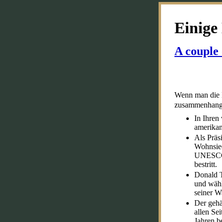
Einige
A couple 
Wenn man die N
zusammenhanglo
In Ihren 
amerikan
Als Präs
Wohnsied
UNESCO-
bestritt.
Donald T
und wähl
seiner W
Der gehä
allen Se
Jahren b