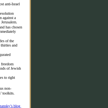
st anti-Israel
resolution
m against a
 Jerusalem.
 and has chosen
immediately
des of the
thirties and
gurated
us freedom
kinds of Jewish
s to right
ous non-
’ toolkits.
zansky’s blog