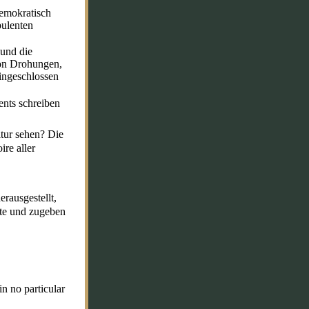
demokratisch
bulenten
 und die
von Drohungen,
ingeschlossen
ents schreiben
itur sehen? Die
re aller
rausgestellt,
tte und zugeben
in no particular