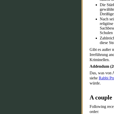
Die Stär
gewählte
Dreißige
Nach sei
religiös
Sachbesc
Schulen 
Zahlreic
diese St
Gibt es außer 
Irreführung and
Kriminellen.
Addendum (20
Das, was von An
siehe
Rabbi Pr
würde.
A couple 
Following recen
order: