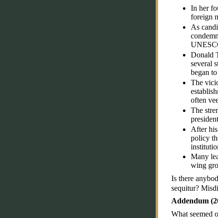
In her fo
foreign m
As candi
condemnin
UNESCO d
Donald T
several 
began to
The vici
establis
often vee
The stre
president
After his
policy th
institut
Many lead
wing gro
Is there anybod
sequitur? Misdir
Addendum (20
What seemed ob