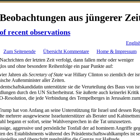
 Beobachtungen aus jüngerer Zei
of recent observations
Englis
Zum Seitenende
Übersicht Kommentare
Home & Impressum
achrichten der letzten Zeit verfolgt, dann fallen mehr oder weniger
s und ohne besondere Reihenfolge ein paar Punkte auf:
vier Jahren als
Secretary of State
war Hillary Clinton so ziemlich der isr
ische Außenminister aller Zeiten.
identschaftskandidatin unterstützte sie die Verurteilung des Baus von is
lungen durch den UN Sicherheitsrat. Sie äußerte auch keinerlei Kritik
Resolution, die jede Verbindung des Tempelberges in Jerusalem zu
rump hat von Anfang an seine Unterstützung für Israel und dessen Reg
te mehrere ausgewiesene Israelunterstützer als Berater und Kabinettsmi
ahl begann er sofort, seine Wahlversprechen in die Tat umzusetzen.
ssige, aggressive und persönliche Tonfall der ad hominem Angriffe ge
iten des Establishments während des Präsidentschaftswahlkampfes ist sei
eispiellos und überschritt regelmäßig die Grenze zur Haßrede.