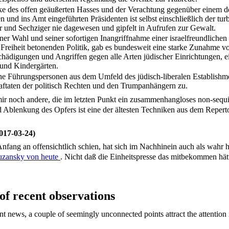
ke des offen geäußerten Hasses und der Verachtung gegenüber einem 
n und ins Amt eingeführten Präsidenten ist selbst einschließlich der tur
r und Sechziger nie dagewesen und gipfelt in Aufrufen zur Gewalt.
ner Wahl und seiner sofortigen Inangriffnahme einer israelfreundlichen
e Freiheit betonenden Politik, gab es bundesweit eine starke Zunahme 
hädigungen und Angriffen gegen alle Arten jüdischer Einrichtungen, e
und Kindergärten.
he Führungspersonen aus dem Umfeld des jüdisch-liberalen Establishm
raftaten der politisch Rechten und den Trumpanhängern zu.
mir noch andere, die im letzten Punkt ein zusammenhangloses non-sequ
 Ablenkung des Opfers ist eine der ältesten Techniken aus dem Repertoi
17-03-24)
fang an offensichtlich schien, hat sich im Nachhinein auch als wahr he
uzansky von heute
. Nicht daß die Einheitspresse das mitbekommen hä
of recent observations
t news, a couple of seemingly unconnected points attract the attention 