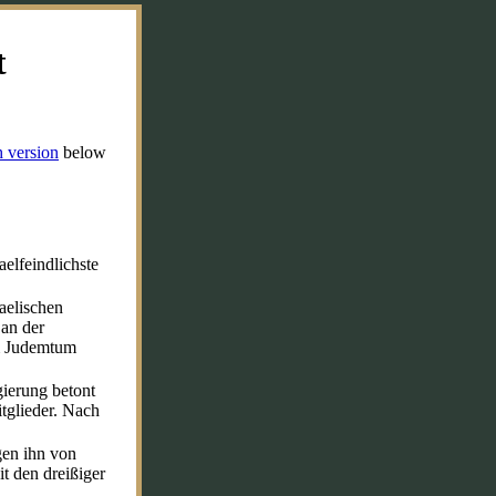
t
h version
below
aelfeindlichste
raelischen
 an der
m Judemtum
ierung betont
tglieder. Nach
gen ihn von
t den dreißiger