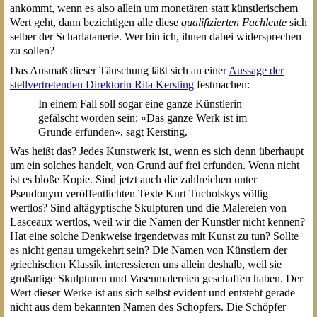
ankommt, wenn es also allein um monetären statt künstlerischem
Wert geht, dann bezichtigen alle diese
qualifizierten Fachleute
sich
selber der Scharlatanerie. Wer bin ich, ihnen dabei widersprechen
zu sollen?
Das Ausmaß dieser Täuschung läßt sich an einer
Aussage der
stellvertretenden Direktorin Rita Kersting
festmachen:
In einem Fall soll sogar eine ganze Künstlerin
gefälscht worden sein: «Das ganze Werk ist im
Grunde erfunden», sagt Kersting.
Was heißt das? Jedes Kunstwerk ist, wenn es sich denn überhaupt
um ein solches handelt, von Grund auf frei erfunden. Wenn nicht
ist es bloße Kopie. Sind jetzt auch die zahlreichen unter
Pseudonym veröffentlichten Texte Kurt Tucholskys völlig
wertlos? Sind altägyptische Skulpturen und die Malereien von
Lasceaux wertlos, weil wir die Namen der Künstler nicht kennen?
Hat eine solche Denkweise irgendetwas mit Kunst zu tun? Sollte
es nicht genau umgekehrt sein? Die Namen von Künstlern der
griechischen Klassik interessieren uns allein deshalb, weil sie
großartige Skulpturen und Vasenmalereien geschaffen haben. Der
Wert dieser Werke ist aus sich selbst evident und entsteht gerade
nicht aus dem bekannten Namen des Schöpfers. Die Schöpfer