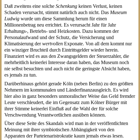
Daß zweitens eine solche
Schenkung
keinen Verlust, keinen
Schaden verursacht, stimmt natürlich auch nicht. Das
Museum
Ludwig
wurde um diese Sammlung herum für einen
Millionenbetrag neu errichtet. Es verursacht Jahr für Jahr
Erhaltungs-, Betriebs- und Heizkosten. Dazu kommen der
Personalaufwand und der Schutz, die Versicherung und
Klimatisierung der
wertvollen
Exponate. Von all dem kommt nur
ein winziger Bruchteil durch Eintrittsgelder wieder herein.
Finanziert wird es aus den Zwangsgeldern der Steuerzahler, die
mehrheitlich keinerlei Interesse daran haben, das Museum noch
nie selbst besuchten und auch nicht die geringste Absicht haben,
es jemals zu tun.
Darüberhinaus gehört gerade Köln (neben Berlin) zu den größten
Nehmern im kommunalen und Länderfinanzausgleich. Es wird
hier also in ganz besonders unmoralischer Weise das Geld fremder
Leute verschleudert, die im Gegensatz zum Kölner Bürger mit
ihrer Stimme keinerlei Einfluß auf die Wahl der für solche
Verschwendung Verantwortlichen ausüben können.
Über diese Seite des Skandals wird man in der veröffentlichten
Meinung mit ihrer symbiotischen Abhängigkeit von den
Apparaten der Parteienaristrokratie kaum jemals etwas lesen.